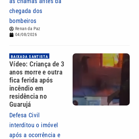
às chamas antes da
chegada dos
bombeiros
Renan da Paz
04/08/2026
BAIXADA SANTISTA
Vídeo: Criança de 3
anos morre e outra
fica ferida após
incêndio em
residência no
Guarujá
Defesa Civil
interditou o imóvel
após a ocorrência e