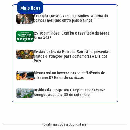
Menos sol no inverno causa deficiência de
vitamina D? Entenda os riscos
Dívidas de ISSQN em Campinas podem ser
renegociadas até 30 de setembro
Continua após a publicidade
CATEGORIAS
NOS SIGA NAS
REDES
Cotidiano
Esportes
Mundo
Polícia
VTV é afiliada do
SBT na Região
Metropolitana de
Política
Variedades
Campinas e
Baixada Santista.