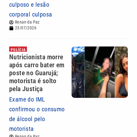
culposo e lesão
corporal culposa
Renan da Paz
23/07/2026
POLÍCIA
Nutricionista morre
após carro bater em
poste no Guarujá;
motorista é solto
pela Justiça
Exame do IML
confirmou o consumo
de álcool pelo
motorista
Renan da Paz