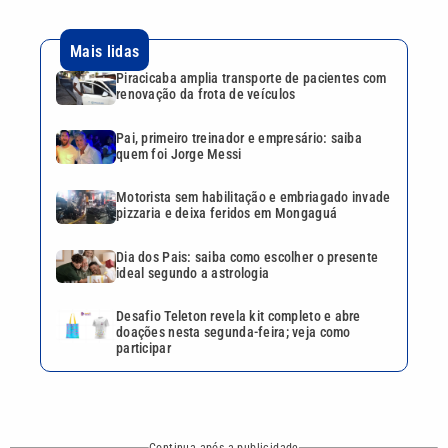
Dia dos Pais: saiba como escolher o presente
ideal segundo a astrologia
Desafio Teleton revela kit completo e abre
doações nesta segunda-feira; veja como
participar
Continua após a publicidade
CATEGORIAS
NOS SIGA NAS
REDES
Cotidiano
Esportes
Mundo
Polícia
VTV é afiliada do
SBT na Região
Metropolitana de
Política
Variedades
Campinas e