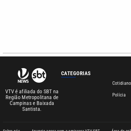
CATEGORIAS
Cotidian
VTV é afiliada do SBT na
Polícia
Região Metropolitana de
Campinas e Baixada
Santista.
Sobre nós
Anuncie agora com a emissora VTV SBT
Área de co
Copyright © 2026. Todos os direitos reservados | Empresa de Comunicaç