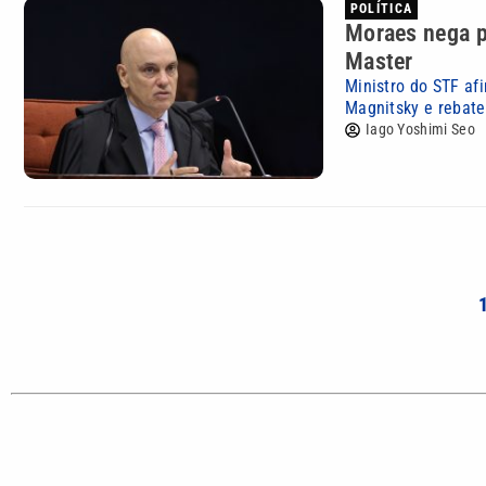
POLÍTICA
Moraes nega p
Master
Ministro do STF af
Magnitsky e rebat
Iago Yoshimi Seo