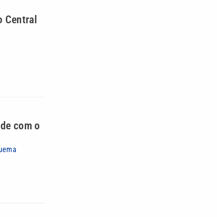
o Central
ude com o
quema