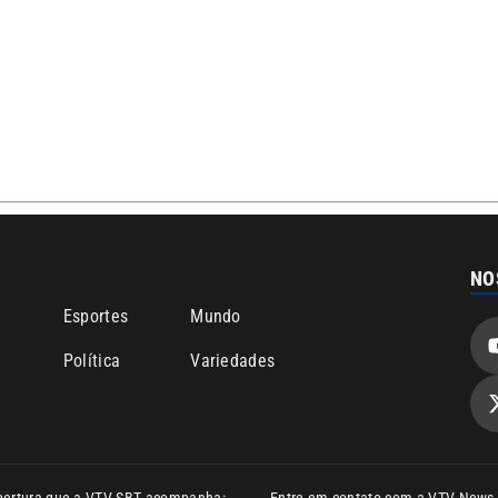
NO
o
Esportes
Mundo
Política
Variedades
bertura que a VTV SBT acompanha:
Entre em contato com a VTV News
ão PRM Ltda – CNPJ: 01.773.119.0001-60
Política de privacidade