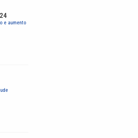
024
to e aumento
aude