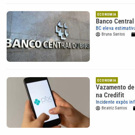
ECONOMIA
Banco Central
BC eleva estimativ
Bruna Santos
ECONOMIA
Vazamento de 
na Credifit
Incidente expôs i
Beatriz Santos