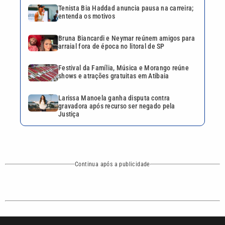
Continua após a publicidade
CATEGORIAS
NOS SIGA NAS
REDES
Cotidiano
Esportes
Mundo
Polícia
VTV é afiliada do
SBT na Região
Metropolitana de
Política
Variedades
Campinas e
Baixada Santista.