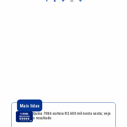
Mais lidas
Quina 7086 sorteia R$ 600 mil nesta sexta; veja
o resultado
Tenista Bia Haddad anuncia pausa na carreira;
entenda os motivos
Bruna Biancardi e Neymar reúnem amigos para
arraial fora de época no litoral de SP
Festival da Família, Música e Morango reúne
shows e atrações gratuitas em Atibaia
Larissa Manoela ganha disputa contra
gravadora após recurso ser negado pela
Justiça