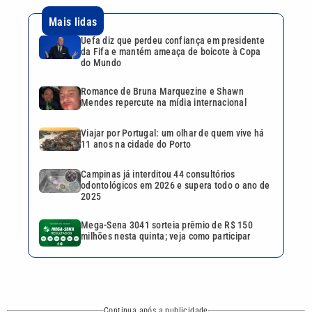
Campinas já interditou 44 consultórios
odontológicos em 2026 e supera todo o ano de
2025
Mega-Sena 3041 sorteia prêmio de R$ 150
milhões nesta quinta; veja como participar
Continua após a publicidade
CATEGORIAS
NOS SIGA NAS
REDES
Cotidiano
Esportes
Mundo
Polícia
VTV é afiliada do
SBT na Região
Metropolitana de
Política
Variedades
Campinas e