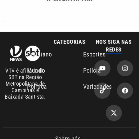
Baixada Santista.
Sobre nós
Anuncie agora com a emissora VTV SBT
Área de cobertura que a VTV SBT acompanha:
Entre em contato com a VTV News
Copyright © 2026. Todos os
Política de
privacidade
direitos reservados | Empresa de
Comunicação PRM Ltda – CNPJ: