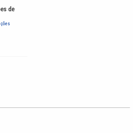
ões de
ições