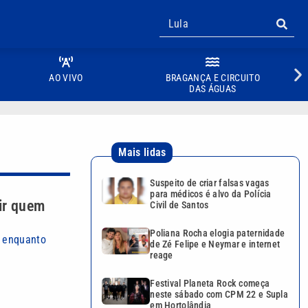
AO VIVO
BRAGANÇA E CIRCUITO
DAS ÁGUAS
Mais lidas
Suspeito de criar falsas vagas
para médicos é alvo da Polícia
uir quem
Civil de Santos
Poliana Rocha elogia paternidade
s enquanto
de Zé Felipe e Neymar e internet
reage
Festival Planeta Rock começa
neste sábado com CPM 22 e Supla
em Hortolândia