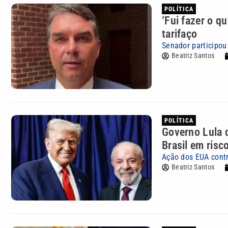
POLÍTICA
‘Fui fazer o q
tarifaço
Senador participou
Beatriz Santos
POLÍTICA
Governo Lula d
Brasil em risc
Ação dos EUA contr
Beatriz Santos