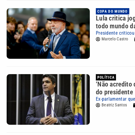
COPA DO MUNDO
Lula critica j
todo mundo d
Presidente critico
Marcelo Castro
POLÍTICA
‘Não acredito 
do presidente
Ex-parlamentar que
Beatriz Santos