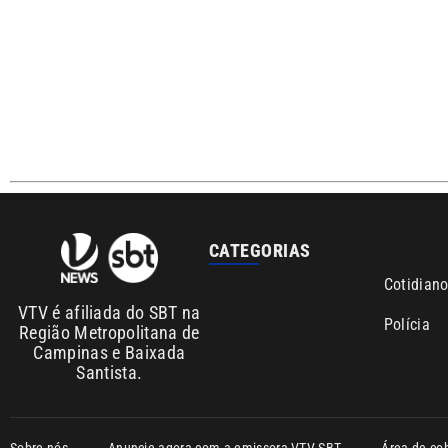
CATEGORIAS
Cotidian
VTV é afiliada do SBT na
Polícia
Região Metropolitana de
Campinas e Baixada
Santista.
Sobre nós
Anuncie agora com a emissora VTV SBT
Área de co
Copyright © 2026. Todos os direitos reservados | Empresa de Comunicaç