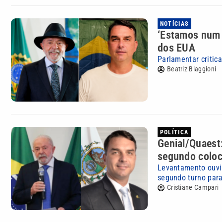
NOTÍCIAS
‘Estamos num a
dos EUA
Parlamentar critic
Beatriz Biaggioni
POLÍTICA
Genial/Quaest:
segundo colo
Levantamento ouviu
segundo turno para
Cristiane Campari