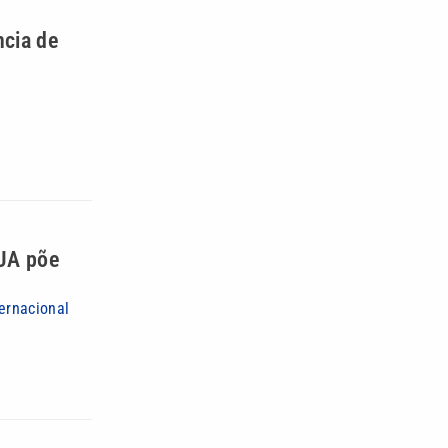
ncia de
EUA põe
ernacional