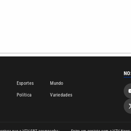
NO
o
Esportes
Mundo
Política
Variedades
bertura que a VTV SBT acompanha:
Entre em contato com a VTV News
ão PRM Ltda – CNPJ: 01.773.119.0001-60
Política de privacidade