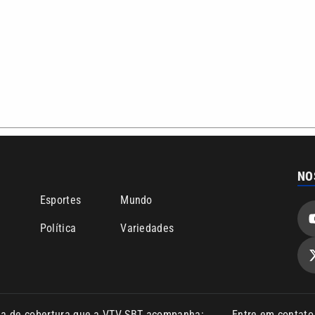
NO
o
Esportes
Mundo
Política
Variedades
ea de cobertura que a VTV SBT acompanha:
Entre em contat
Comunicação PRM Ltda – CNPJ: 01.773.119.0001-60
Política de priv