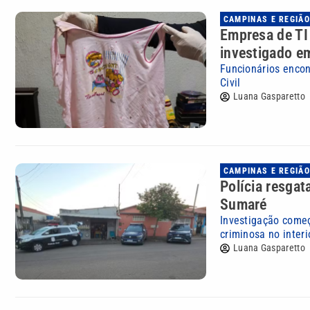
CAMPINAS E REGIÃO
Empresa de TI
investigado e
Funcionários encon
Civil
Luana Gasparetto
CAMPINAS E REGIÃO
Polícia resgat
Sumaré
Investigação começ
criminosa no interi
Luana Gasparetto