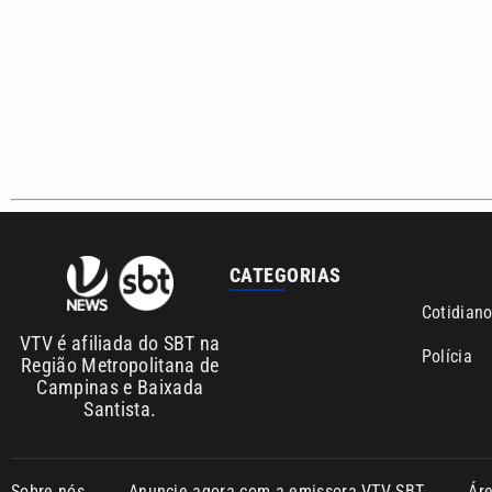
CATEGORIAS
Cotidian
VTV é afiliada do SBT na
Polícia
Região Metropolitana de
Campinas e Baixada
Santista.
Sobre nós
Anuncie agora com a emissora VTV SBT
Ár
Copyright © 2026. Todos os direitos reservados | Empresa de 