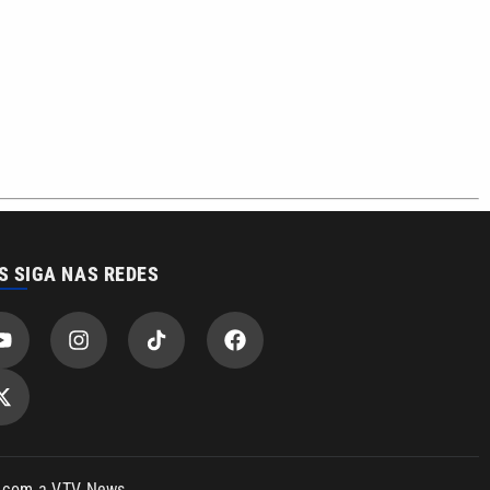
S SIGA NAS REDES
o com a VTV News
acidade