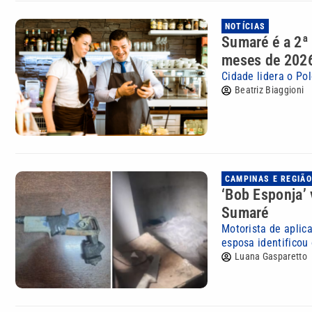
NOTÍCIAS
Sumaré é a 2ª
meses de 202
Cidade lidera o Po
Beatriz Biaggioni
CAMPINAS E REGIÃO
‘Bob Esponja’ 
Sumaré
Motorista de aplic
esposa identificou 
Luana Gasparetto