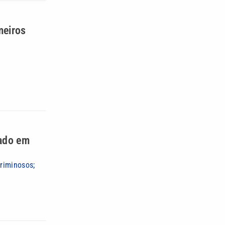
meiros
rado em
riminosos;