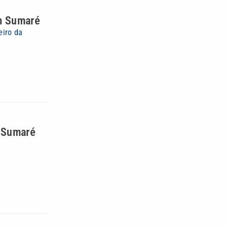
em Sumaré
eiro da
a Sumaré