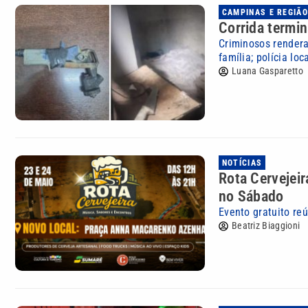
CAMPINAS E REGIÃO
Corrida termi
Criminosos rendera
família; polícia lo
Luana Gasparetto
NOTÍCIAS
Rota Cervejei
no Sábado
Evento gratuito re
Beatriz Biaggioni