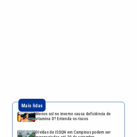
Mais lidas
Menos sol no inverno causa deficiência de
vitamina D? Entenda os riscos
Dívidas de ISSQN em Campinas podem ser
renegociadas até 30 de setembro
Piracicaba amplia transporte de pacientes com
renovação da frota de veículos
Pai, primeiro treinador e empresário: saiba
quem foi Jorge Messi
Motorista sem habilitação e embriagado invade
pizzaria e deixa feridos em Mongaguá