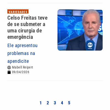
VARIEDADES
Celso Freitas teve
de se submeter a
uma cirurgia de
emergência
Ele apresentou
problemas na
apendicite
Mabell Reipert
09/04/2026
1
2
3
4
5