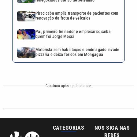
Continua após a publicidade
CATEGORIAS
NOS SIGA NAS
REDES
Cotidiano
Esportes
Mundo
Polícia
VTV é afiliada do
SBT na Região
Metropolitana de
Política
Variedades
Campinas e
Baixada Santista.
Sobre nós
Anuncie agora com a emissora VTV SBT