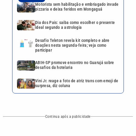
Vini Jr. reage a foto de atriz trans com emoji de
surpresa, diz coluna
Continua após a publicidade
CATEGORIAS
NOS SIGA NAS
REDES
Cotidiano
Esportes
Mundo
Polícia
VTV é afiliada do
SBT na Região
Metropolitana de
Política
Variedades
Campinas e
Baixada Santista.