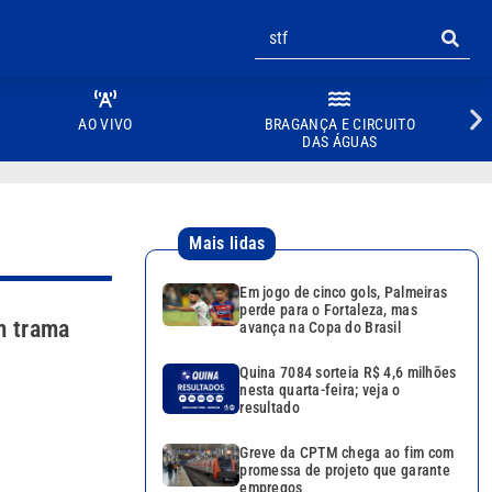
AO VIVO
BRAGANÇA E CIRCUITO
DAS ÁGUAS
Mais lidas
Em jogo de cinco gols, Palmeiras
perde para o Fortaleza, mas
m trama
avança na Copa do Brasil
Quina 7084 sorteia R$ 4,6 milhões
nesta quarta-feira; veja o
resultado
Greve da CPTM chega ao fim com
promessa de projeto que garante
empregos