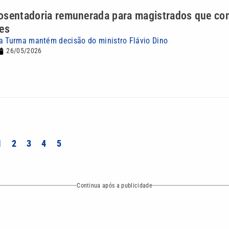
osentadoria remunerada para magistrados que c
ves
a Turma mantém decisão do ministro Flávio Dino
26/05/2026
1
2
3
4
5
Continua após a publicidade