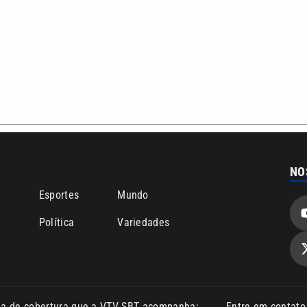
NO
o
Esportes
Mundo
Política
Variedades
ea de cobertura que a VTV SBT acompanha:
Entre em contat
Comunicação PRM Ltda – CNPJ: 01.773.119.0001-60
Política de priv