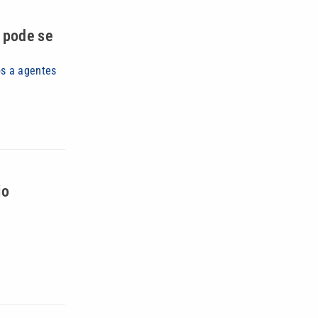
 pode se
os a agentes
io