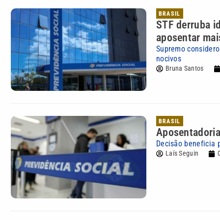
BRASIL
STF derruba i
aposentar mai
Supremo considerou
nocivos
Bruna Santos
BRASIL
Aposentadoria
Decisão beneficia p
Laís Seguin