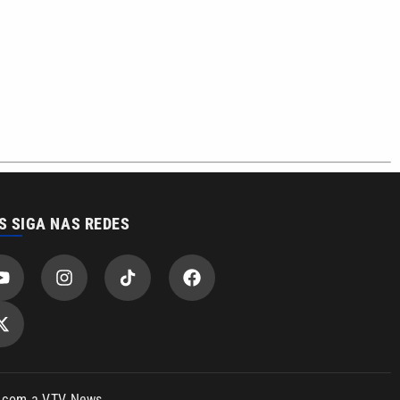
S SIGA NAS REDES
o com a VTV News
acidade