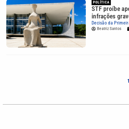
POLÍTICA
STF proíbe ap
infrações gra
Decisão da Primeir
Beatriz Santos