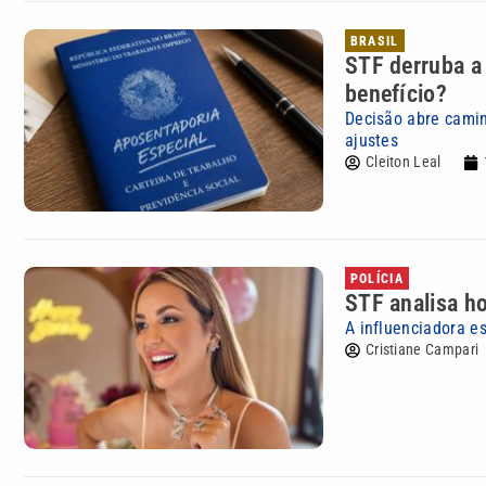
BRASIL
STF derruba a
benefício?
Decisão abre camin
ajustes
Cleiton Leal
POLÍCIA
STF analisa ho
A influenciadora e
Cristiane Campari