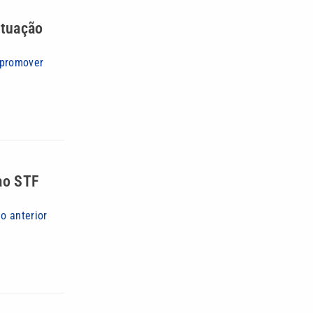
atuação
 promover
ao STF
o anterior