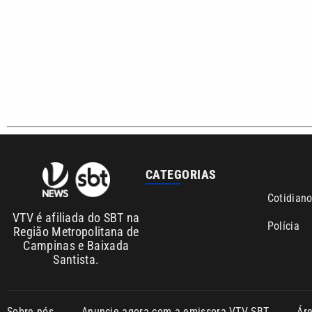
CATEGORIAS
Cotidian
VTV é afiliada do SBT na
Polícia
Região Metropolitana de
Campinas e Baixada
Santista.
Sobre nós
Anuncie agora com a emissora VTV SBT
Ár
Copyright © 2026. Todos os direitos reservados | Empresa de 