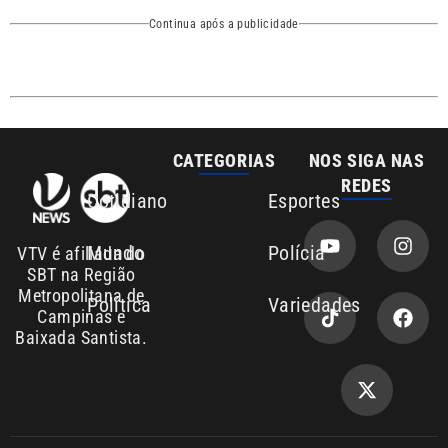
Política
Variedades
Campinas e
Baixada Santista.
Sobre nós
Anuncie agora com a emissora VTV SBT
Área de cobertura que a VTV SBT acompanha:
Entre em contato com a VTV News
Copyright © 2026. Todos os direitos
Política de privacidade
reservados | Empresa de Comunicação PRM
Ltda – CNPJ: 01.773.119.0001-60