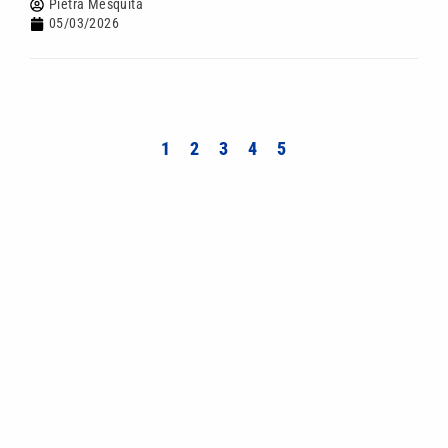
Pietra Mesquita
05/03/2026
1
2
3
4
5
Mais lidas
João Fonseca perde para Ben Shelton e é
eliminado nas oitavas do Masters 1000 de
Montreal
Fora de casa, Corinthians vence o Red Bull
Bragantino e encosta no G-5 do Brasileirão
Sem Neymar, Santos perde para o Athletico e