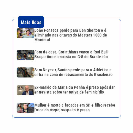
entra na zona de rebaixamento do Brasileirão
Ex-marido de Maria da Penha é preso após dar
entrevista sobre tentativa de feminicídio
Mulher é morta a facadas em SP, e filho recebe
fotos do corpo; suspeito é preso
Continua após a publicidade
CATEGORIAS
NOS SIGA NAS
REDES
Cotidiano
Esportes
Mundo
Polícia
VTV é afiliada do
SBT na Região
Metropolitana de