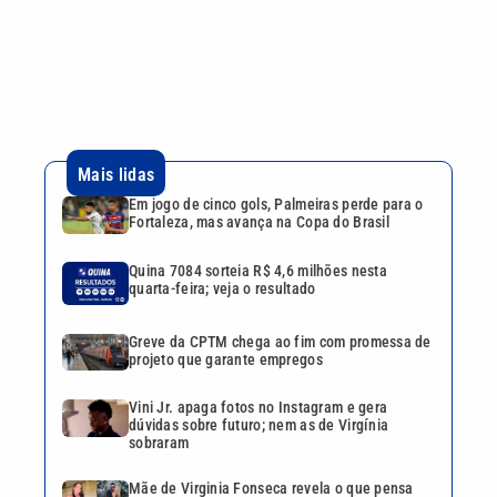
quarta-feira; veja o resultado
Greve da CPTM chega ao fim com promessa de
projeto que garante empregos
Vini Jr. apaga fotos no Instagram e gera
dúvidas sobre futuro; nem as de Virgínia
sobraram
Mãe de Virginia Fonseca revela o que pensa
sobre o namoro da filha com Vini Jr.
Continua após a publicidade
CATEGORIAS
NOS SIGA NAS
REDES
Cotidiano
Esportes