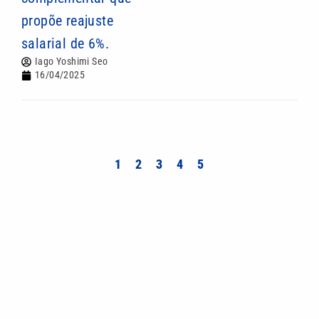
propõe reajuste
salarial de 6%.
Iago Yoshimi Seo
16/04/2025
1
2
3
4
5
Mais lidas
Em jogo de cinco gols, Palmeiras perde para o
Fortaleza, mas avança na Copa do Brasil
Quina 7084 sorteia R$ 4,6 milhões nesta