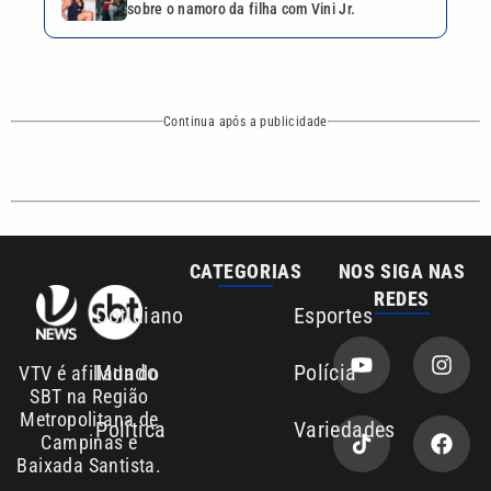
Mundo
Polícia
VTV é afiliada do
SBT na Região
Metropolitana de
Política
Variedades
Campinas e
Baixada Santista.
Sobre nós
Anuncie agora com a emissora VTV SBT
Área de cobertura que a VTV SBT acompanha:
Entre em contato com a VTV News