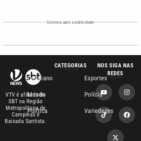
VTV é afiliada do
SBT na Região
Metropolitana de
Política
Variedades
Campinas e
Baixada Santista.
Sobre nós
Anuncie agora com a emissora VTV SBT
Área de cobertura que a VTV SBT acompanha:
Entre em contato com a VTV News
Copyright © 2026. Todos os direitos
Política de privacidade
reservados | Empresa de Comunicação PRM
Ltda – CNPJ: 01.773.119.0001-60