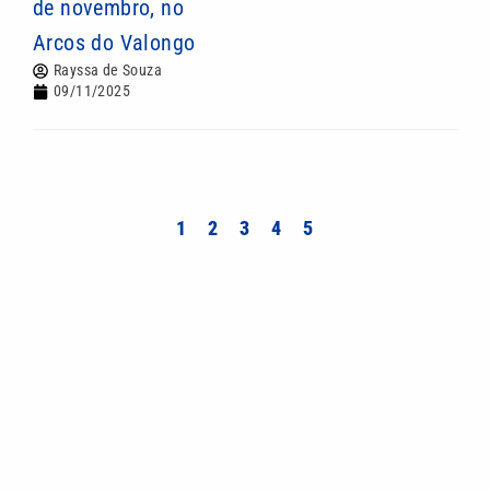
de novembro, no
Arcos do Valongo
Rayssa de Souza
09/11/2025
1
2
3
4
5
Mais lidas
Cadeirante é flagrado pichando comércio no
litoral de SP; VÍDEO
Pai enfrenta criminosos para proteger filho de
assalto em Santos; VÍDEO