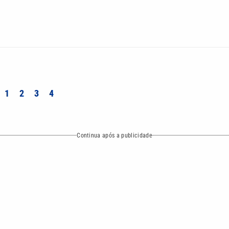
1
2
3
4
Continua após a publicidade
NO
o
Esportes
Mundo
Política
Variedades