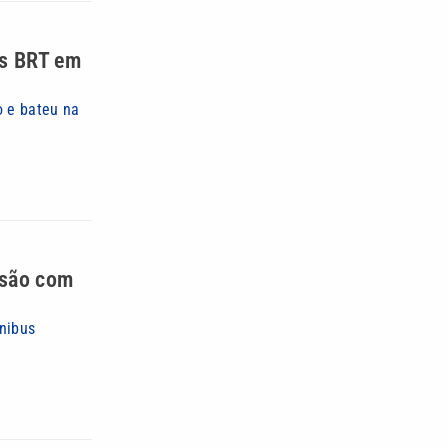
us BRT em
o e bateu na
lisão com
nibus