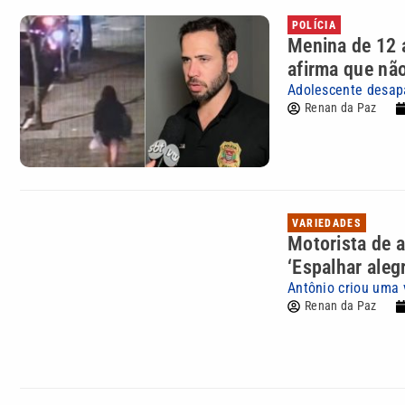
POLÍCIA
Menina de 12 
afirma que não
Adolescente desapa
Renan da Paz
VARIEDADES
Motorista de a
‘Espalhar alegr
Antônio criou uma 
Renan da Paz