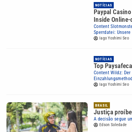
NOTÍCIAS
Paypal Casino
Inside Online-
Content Slotmonst
Sperrdatei: Unsere 
Iago Yoshimi Seo
NOTÍCIAS
Top Paysafeca
Content Wildz: Der
Einzahlungsmethode
Iago Yoshimi Seo
BRASIL
Justiça proíb
A decisão segue um
Edson Soledade