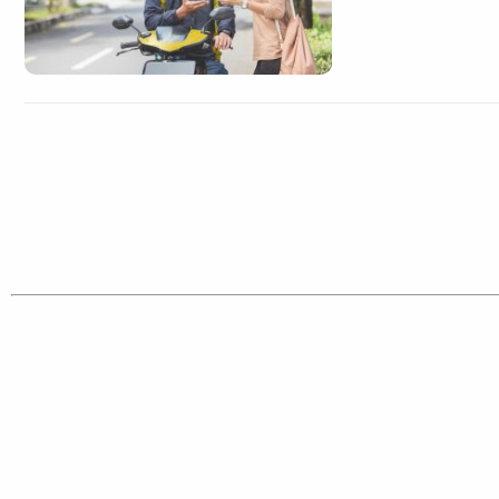
CATEGORIAS
Cotidian
VTV é afiliada do SBT na
Polícia
Região Metropolitana de