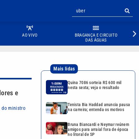
AO VIVO
BRAGANÇA E CIRCUITO
DAS ÁGUAS
Mais lidas
Quina 7086 sorteia R$ 600 mil
nesta sexta; veja o resultado
dores e
Tenista Bia Haddad anuncia pausa
 do ministro
na carreira; entenda os motivos
Bruna Biancardi e Neymar reúnem
amigos para arraial fora de época
no litoral de SP