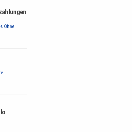
nzahlungen
os Ohne
re
lo