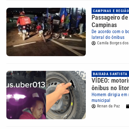
CAMPINAS E REGIÃO
Passageiro de
Campinas
De acordo com o bo
lateral do ônibus
Camila Borges dos
BAIXADA SANTISTA
VÍDEO: motoris
ônibus no lito
Homem dirigia em r
municipal
Renan da Paz