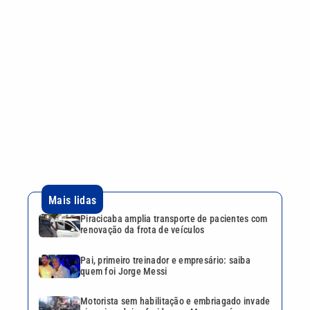
Mais lidas
Piracicaba amplia transporte de pacientes com
renovação da frota de veículos
Pai, primeiro treinador e empresário: saiba
quem foi Jorge Messi
Motorista sem habilitação e embriagado invade
pizzaria e deixa feridos em Mongaguá
Dia dos Pais: saiba como escolher o presente
ideal segundo a astrologia
Desafio Teleton revela kit completo e abre
doações nesta segunda-feira; veja como
participar
Continua após a publicidade