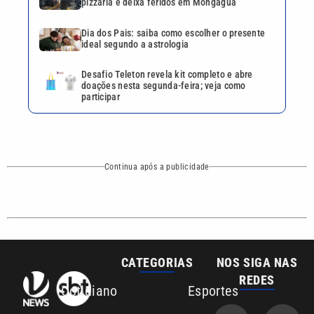
CATEGORIAS
NOS SIGA NAS
REDES
Cotidiano
Esportes
Mundo
Polícia
VTV é afiliada do
SBT na Região
Metropolitana de
Política
Variedades
Campinas e
Baixada Santista.
Sobre nós
Anuncie agora com a emissora VTV SBT
Área de cobertura que a VTV SBT acompanha: