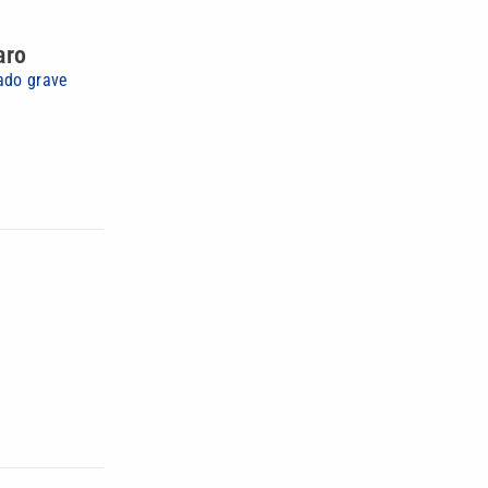
aro
tado grave