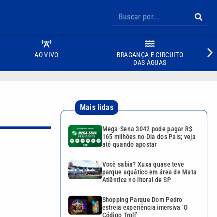
AO VIVO
BRAGANÇA E CIRCUITO
DAS ÁGUAS
Mais lidas
Mega-Sena 3042 pode pagar R$
165 milhões no Dia dos Pais; veja
até quando apostar
Você sabia? Xuxa quase teve
parque aquático em área de Mata
Atlântica no litoral de SP
Shopping Parque Dom Pedro
estreia experiência imersiva ‘O
Código Troll’