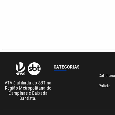
CATEGORIAS
Cotidian
VTV é afiliada do SBT na
Polícia
Região Metropolitana de
Campinas e Baixada
Santista.
Sobre nós
Anuncie agora com a emissora VTV SBT
Área de co
Copyright © 2026. Todos os direitos reservados | Empresa de Comunicaç