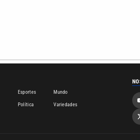
NO
o
Esportes
Mundo
Política
Variedades
bertura que a VTV SBT acompanha:
Entre em contato com a VTV News
ão PRM Ltda – CNPJ: 01.773.119.0001-60
Política de privacidade