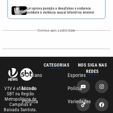
Mundo
Polícia
VTV é afiliada do
SBT na Região
Metropolitana de
Política
Variedades
Campinas e
Baixada Santista.
Sobre nós
Anuncie agora com a emissora VTV SBT
Área de cobertura que a VTV SBT acompanha:
Entre em contato com a VTV News
Copyright © 2026. Todos os direitos
Política de privacidade
reservados | Empresa de Comunicação PRM