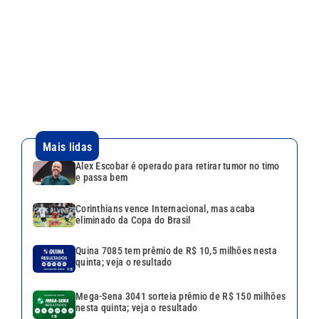
Corinthians vence Internacional, mas acaba
eliminado da Copa do Brasil
Quina 7085 tem prêmio de R$ 10,5 milhões nesta
quinta; veja o resultado
Mega-Sena 3041 sorteia prêmio de R$ 150 milhões
nesta quinta; veja o resultado
Lei aprova punição a deepfakes e endurece
combate à violência sexual infantil na internet
Continua após a publicidade
CATEGORIAS
NOS SIGA NAS
REDES
Cotidiano
Esportes