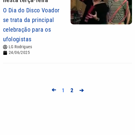
O Dia do Disco Voador
se trata da principal
celebração para os
ufologistas
LG Rodrigues
24/06/2025
➔
1
2
➔
Mais lidas
Alex Escobar é operado para retirar tumor no timo
e passa bem