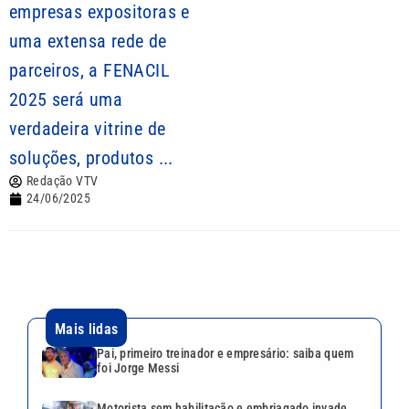
empresas expositoras e
uma extensa rede de
parceiros, a FENACIL
2025 será uma
verdadeira vitrine de
soluções, produtos ...
Redação VTV
24/06/2025
Mais lidas
Pai, primeiro treinador e empresário: saiba quem
foi Jorge Messi
Motorista sem habilitação e embriagado invade