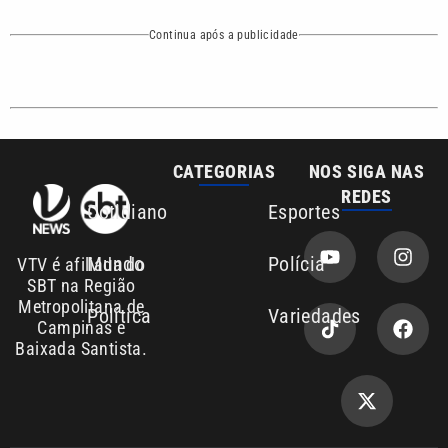
Continua após a publicidade
CATEGORIAS
NOS SIGA NAS
REDES
Cotidiano
Esportes
Mundo
Polícia
VTV é afiliada do
SBT na Região
Metropolitana de
Política
Variedades
Campinas e
Baixada Santista.
Sobre nós
Anuncie agora com a emissora VTV SBT