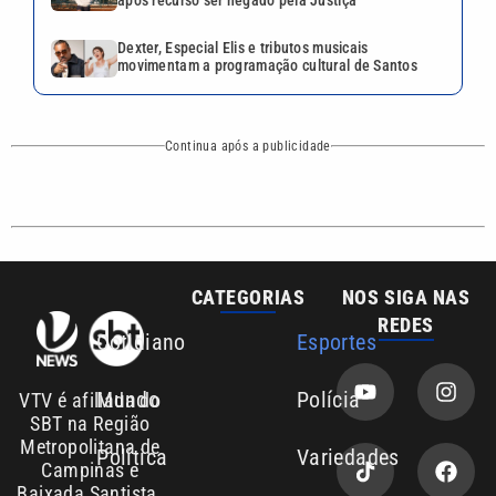
Cotidiano
Esportes
Mundo
Polícia
VTV é afiliada do
SBT na Região
Metropolitana de
Política
Variedades
Campinas e
Baixada Santista.
Sobre nós
Anuncie agora com a emissora VTV SBT
Área de cobertura que a VTV SBT acompanha:
Entre em contato com a VTV News
Copyright © 2026. Todos os direitos
Política de privacidade
reservados | Empresa de Comunicação PRM