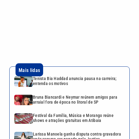
Tenista Bia Haddad anuncia pausa na carreira;
entenda os motivos
Bruna Biancardi e Neymar reúnem amigos para
arraial fora de época no litoral de SP
Festival da Família, Música e Morango reúne
shows e atrações gratuitas em Atibaia
Larissa Manoela ganha disputa contra gravadora
após recurso ser negado pela Justiça
Dexter, Especial Elis e tributos musicais
movimentam a programação cultural de Santos
Continua após a publicidade
CATEGORIAS
NOS SIGA NAS
REDES