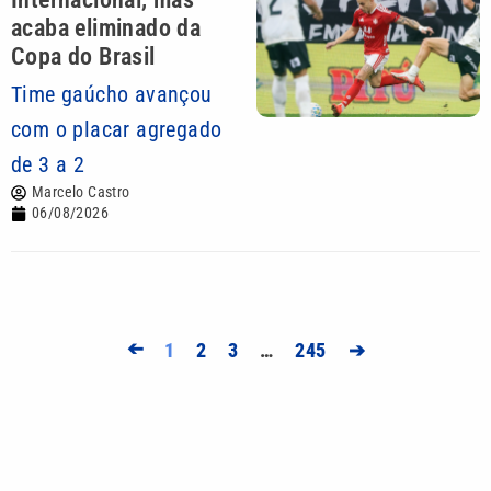
acaba eliminado da
Copa do Brasil
Time gaúcho avançou
com o placar agregado
de 3 a 2
Marcelo Castro
06/08/2026
➔
1
2
3
…
245
➔
Mais lidas