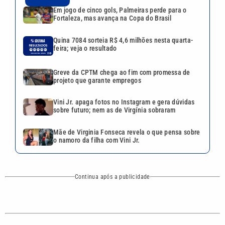
Mãe de Virginia Fonseca revela o que pensa sobre
o namoro da filha com Vini Jr.
Continua após a publicidade
CATEGORIAS
NOS SIGA NAS
REDES
Cotidiano
Esportes
Mundo
Polícia
VTV é afiliada do
SBT na Região
Metropolitana de
Política
Variedades
Campinas e
Baixada Santista.