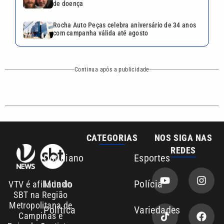
REDES
Cotidiano
Esportes
Mundo
Polícia
VTV é afiliada do
SBT na Região
Metropolitana de
Política
Variedades
Campinas e
Baixada Santista.
Sobre nós
Anuncie agora com a emissora VTV SBT
Área de cobertura que a VTV SBT acompanha:
Entre em contato com a VTV News
Copyright © 2026. Todos os direitos
Política de privacidade