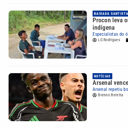
BAIXADA SANTIST
Procon leva o
indígena
Especialistas do 
LG Rodrigues
NOTÍCIAS
Arsenal vence
Arsenal repetiu b
Brenno Beretta