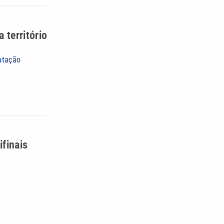
 território
ntação
ifinais