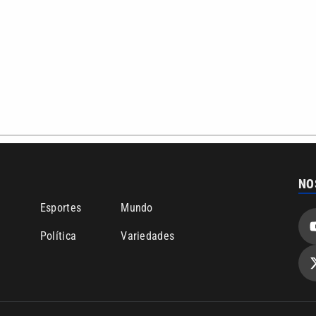
NO
o
Esportes
Mundo
Política
Variedades
bertura que a VTV SBT acompanha:
Entre em contato com a VTV News
ão PRM Ltda – CNPJ: 01.773.119.0001-60
Política de privacidade