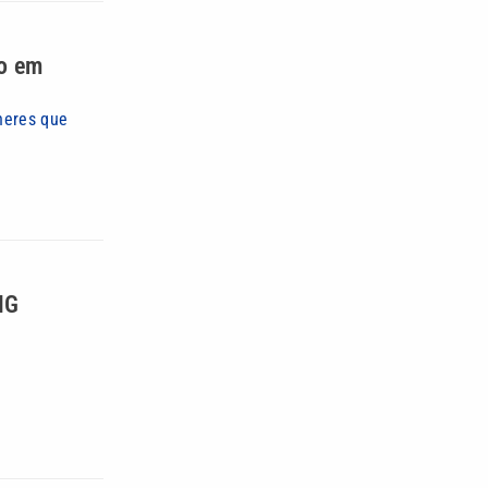
co em
heres que
MG