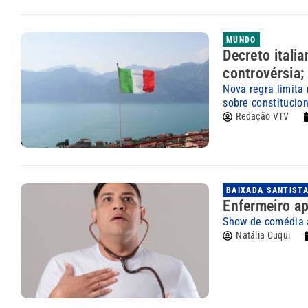
MUNDO
Decreto itali
controvérsia;
Nova regra limita
sobre constitucio
Redação VTV
BAIXADA SANTIST
Enfermeiro ap
Show de comédia a
Natália Cuqui