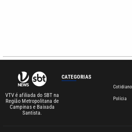
CATEGORIAS
Cotidian
VTV é afiliada do SBT na
Polícia
Região Metropolitana de
Campinas e Baixada
Santista.
Sobre nós
Anuncie agora com a emissora VTV SBT
Área de co
Copyright © 2026. Todos os direitos reservados | Empresa de Comunicaç