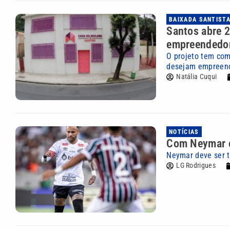
BAIXADA SANTIST
Santos abre 
empreendedo
O projeto tem com
desejam empreen
Natália Cuqui
NOTÍCIAS
Com Neymar e
Neymar deve ser ti
LG Rodrigues