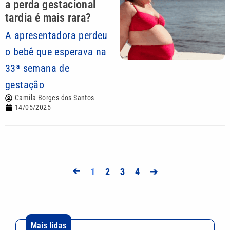
a perda gestacional
tardia é mais rara?
A apresentadora perdeu
o bebê que esperava na
33ª semana de
gestação
Camila Borges dos Santos
14/05/2025
➔
1
2
3
4
➔
Mais lidas