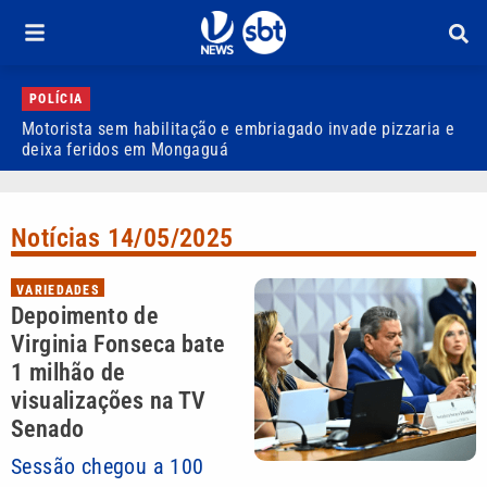
POLÍCIA
Motorista sem habilitação e embriagado invade pizzaria e
D
deixa feridos em Mongaguá
a
Notícias 14/05/2025
VARIEDADES
Depoimento de
Virginia Fonseca bate
1 milhão de
visualizações na TV
Senado
Sessão chegou a 100