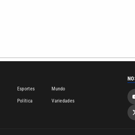
NO
o
Esportes
Mundo
Política
Variedades
ea de cobertura que a VTV SBT acompanha:
Entre em contat
Comunicação PRM Ltda – CNPJ: 01.773.119.0001-60
Política de priv