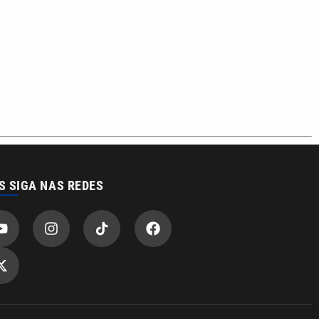
S SIGA NAS REDES
o com a VTV News
acidade