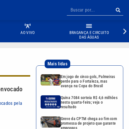
AO VIVO
BRAGANÇA E CIRCUITO
DAS ÁGUAS
Mais lidas
Em jogo de cinco gols, Palmeiras
perde para o Fortaleza, mas
avança na Copa do Brasil
convocado
Quina 7084 sorteia R$ 4,6 milhões
nesta quarta-feira; veja o
ocados pela
resultado
Greve da CPTM chega ao fim com
promessa de projeto que garante
empregos