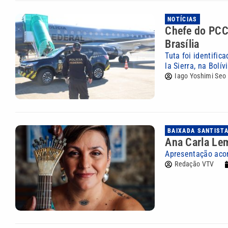
NOTÍCIAS
Chefe do PCC 
Brasília
Tuta foi identific
la Sierra, na Bolívi
Iago Yoshimi Seo
BAIXADA SANTIST
Ana Carla Le
Apresentação acon
Redação VTV