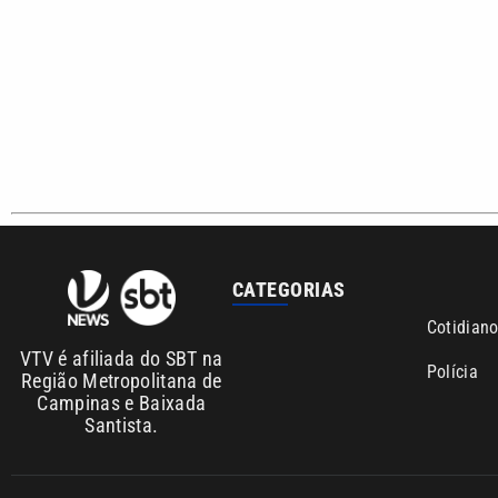
CATEGORIAS
Cotidian
VTV é afiliada do SBT na
Polícia
Região Metropolitana de
Campinas e Baixada
Santista.
Sobre nós
Anuncie agora com a emissora VTV SBT
Ár
Copyright © 2026. Todos os direitos reservados | Empresa de 