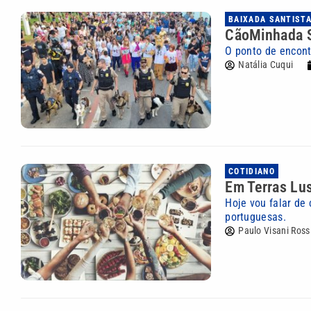
BAIXADA SANTIST
CãoMinhada So
O ponto de encont
Natália Cuqui
COTIDIANO
Em Terras Lu
Hoje vou falar de 
portuguesas.
Paulo Visani Ross