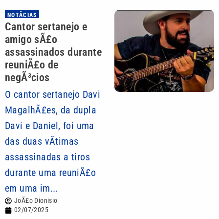
NOTÃ­CIAS
Cantor sertanejo e
amigo sÃ£o
assassinados durante
reuniÃ£o de
negÃ³cios
O cantor sertanejo Davi
MagalhÃ£es, da dupla
Davi e Daniel, foi uma
das duas vÃ­timas
assassinadas a tiros
durante uma reuniÃ£o
em uma im...
JoÃ£o Dionisio
02/07/2025