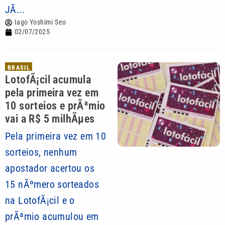
JÃ...
Iago Yoshimi Seo
02/07/2025
BRASIL
LotofÃ¡cil acumula
pela primeira vez em
10 sorteios e prÃªmio
vai a R$ 5 milhÃµes
Pela primeira vez em 10
sorteios, nenhum
apostador acertou os
15 nÃºmero sorteados
na LotofÃ¡cil e o
prÃªmio acumulou em