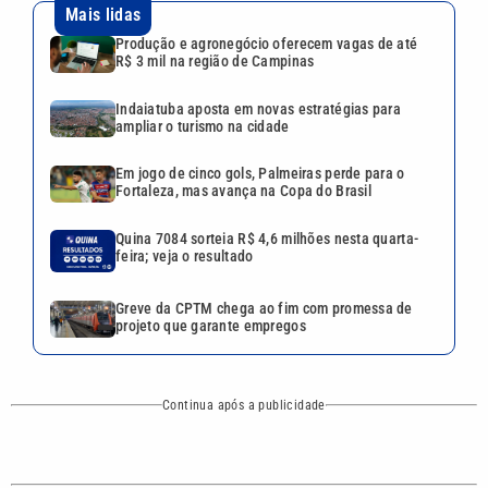
Greve da CPTM chega ao fim com promessa de
projeto que garante empregos
Continua após a publicidade
CATEGORIAS
NOS SIGA NAS
REDES
Cotidiano
Esportes
Mundo
Polícia
VTV é afiliada do
SBT na Região
Metropolitana de
Política
Variedades
Campinas e
Baixada Santista.