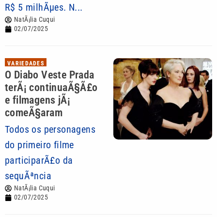
R$ 5 milhÃµes. N...
NatÃ¡lia Cuqui
02/07/2025
VARIEDADES
O Diabo Veste Prada
terÃ¡ continuaÃ§Ã£o
e filmagens jÃ¡
comeÃ§aram
Todos os personagens
do primeiro filme
participarÃ£o da
sequÃªncia
NatÃ¡lia Cuqui
02/07/2025