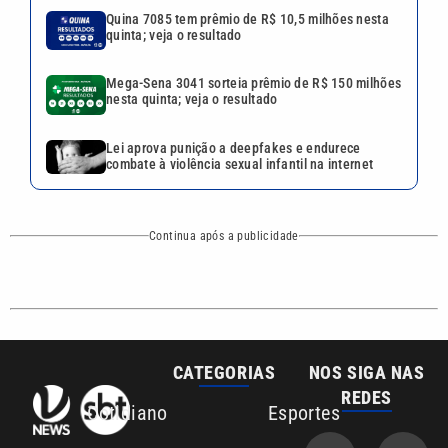
CATEGORIAS
NOS SIGA NAS
REDES
Cotidiano
Esportes
Mundo
Polícia
VTV é afiliada do
SBT na Região
Metropolitana de
Política
Variedades
Campinas e
Baixada Santista.
Sobre nós
Anuncie agora com a emissora VTV SBT
Área de cobertura que a VTV SBT acompanha: