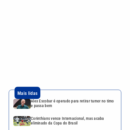
Mais lidas
Alex Escobar é operado para retirar tumor no timo
e passa bem
Corinthians vence Internacional, mas acaba
eliminado da Copa do Brasil
Quina 7085 tem prêmio de R$ 10,5 milhões nesta
quinta; veja o resultado
Mega-Sena 3041 sorteia prêmio de R$ 150 milhões
nesta quinta; veja o resultado
Lei aprova punição a deepfakes e endurece
combate à violência sexual infantil na internet
Continua após a publicidade