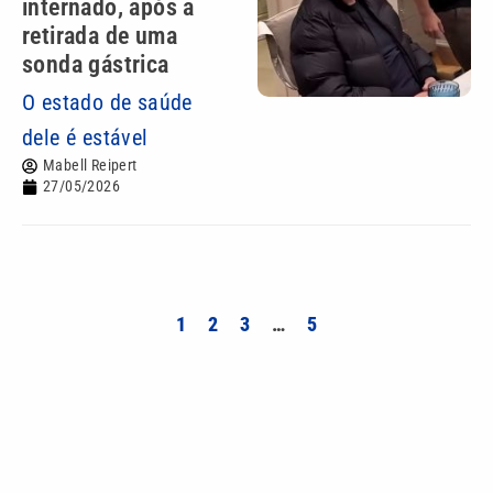
internado, após a
retirada de uma
sonda gástrica
O estado de saúde
dele é estável
Mabell Reipert
27/05/2026
1
2
3
…
5
Mais lidas
Exemplo que atravessa gerações: a força do
companheirismo entre pais e filhos