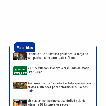
R$ 165 milhões: Confira o resultado da Mega-
Sena 3042
Restaurantes da Baixada Santista apresentam
pratos e atrações para comemorar o Dia dos
Pais
Menos sol no inverno causa deficiência de
vitamina D? Entenda os riscos
Dívidas de ISSQN em Campinas podem ser
renegociadas até 30 de setembro
Continua após a publicidade
CATEGORIAS
NOS SIGA NAS