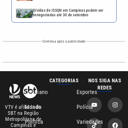
REDES
Cotidiano
Esportes
Mundo
Polícia
VTV é afiliada do
SBT na Região
Metropolitana de
Política
Variedades
Campinas e
Baixada Santista.
Sobre nós
Anuncie agora com a emissora VTV SBT
Área de cobertura que a VTV SBT acompanha:
Entre em contato com a VTV News
Copyright © 2026. Todos os direitos
Política de privacidade