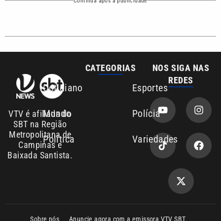
CATEGORIAS
NOS SIGA NAS
REDES
Cotidiano
Esportes
Mundo
Polícia
VTV é afiliada do
SBT na Região
Metropolitana de
Política
Variedades
Campinas e
Baixada Santista.
Sobre nós
Anuncie agora com a emissora VTV SBT
Área de cobertura que a VTV SBT acompanha:
Entre em contato com a VTV News