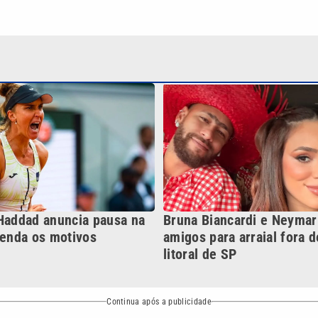
 Haddad anuncia pausa na
Bruna Biancardi e Neyma
tenda os motivos
amigos para arraial fora 
litoral de SP
Continua após a publicidade
NO
o
Esportes
Mundo
Política
Variedades