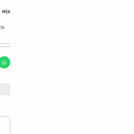
 seja
nte