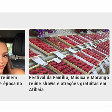
r reúnem
Festival da Família, Música e Morango
de época no
reúne shows e atrações gratuitas em
Atibaia
S SIGA NAS REDES