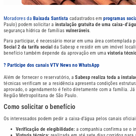
Moradores da
Baixada Santista
cadastrados em
programas soci
Paulo) podem solicitar a
instalação gratuita de uma caixa-d’ág
segurança hídrica de famílias
vulneráveis
.
Para participar, é necessário morar em uma área contemplada 
Social 2 da tarifa social
da Sabesp e residir em um imóvel local
benefício também depende da aprovação em uma
vistoria técni
? Participe dos canais VTV News no WhatsApp
Além de fornecer o reservatório, a
Sabesp realiza toda a instal
técnicas verificam se a residência apresenta condições estrutu
aprovado, o agendamento é feito diretamente com a família. J
Região Metropolitana de São Paulo.
Como solicitar o benefício
Os interessados podem pedir a caixa-d’água pelos canais ofici
Verificação de elegibilidade:
a companhia confirma se o im
Vistoria técnica:
realizada em até sete dias corridos para a