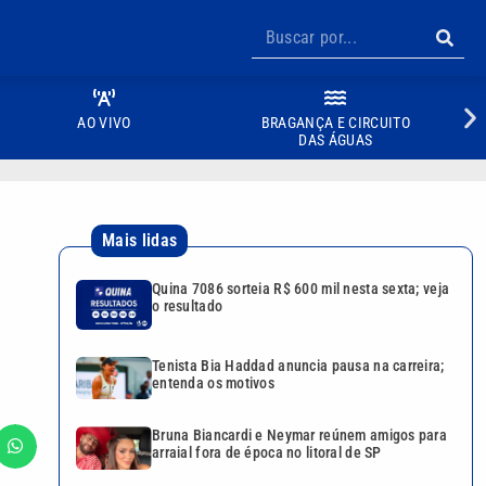
AO VIVO
BRAGANÇA E CIRCUITO
DAS ÁGUAS
Mais lidas
Quina 7086 sorteia R$ 600 mil nesta sexta; veja
o resultado
Tenista Bia Haddad anuncia pausa na carreira;
entenda os motivos
Bruna Biancardi e Neymar reúnem amigos para
arraial fora de época no litoral de SP