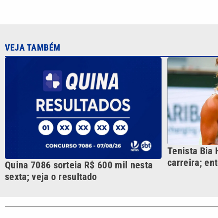
Tenista Bia
carreira; en
Quina 7086 sorteia R$ 600 mil nesta
sexta; veja o resultado
CATEGORIAS
Cotidian
VTV é afiliada do SBT na
Polícia
Região Metropolitana de
Campinas e Baixada
Santista.