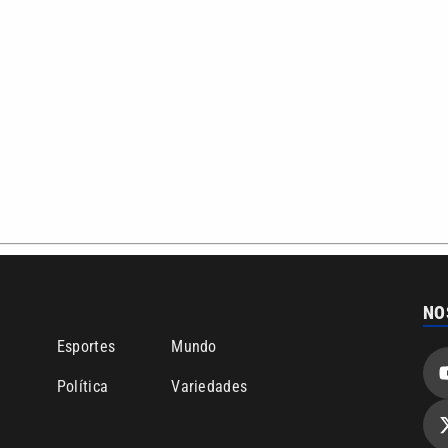
bertura que a VTV SBT acompanha:
Entre em contato com a VTV News
ão PRM Ltda – CNPJ: 01.773.119.0001-60
Política de privacidade