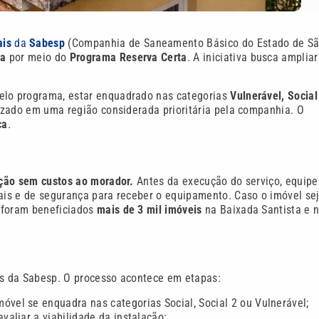
ais
da
Sabesp
(Companhia de Saneamento Básico do Estado de S
ua
por meio do
Programa Reserva Certa
. A iniciativa busca ampliar
pelo programa, estar enquadrado nas categorias
Vulnerável, Social
izado em uma região considerada prioritária pela companhia. O
ca
.
ação sem custos ao morador.
Antes da execução do serviço, equipe
rais e de segurança para receber o equipamento. Caso o imóvel se
á foram beneficiados
mais de 3 mil imóveis
na Baixada Santista e 
ais da Sabesp. O processo acontece em etapas:
óvel se enquadra nas categorias Social, Social 2 ou Vulnerável;
valiar a viabilidade da instalação;