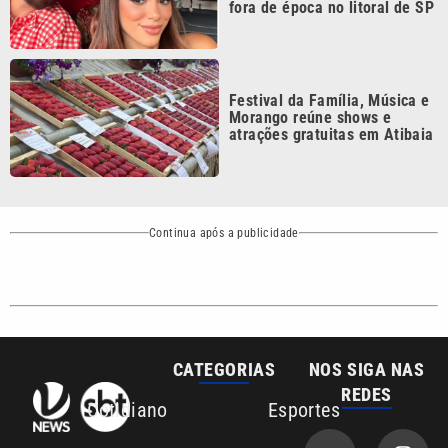
Festival da Família, Música e
Morango reúne shows e
atrações gratuitas em Atibaia
Continua após a publicidade
CATEGORIAS
NOS SIGA NAS
REDES
Cotidiano
Esportes
Mundo
Polícia
VTV é afiliada do
SBT na Região
Metropolitana de
Política
Variedades
Campinas e
Baixada Santista.