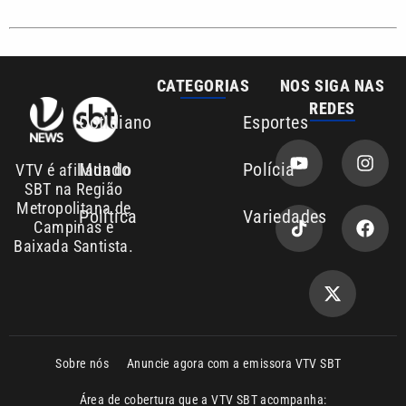
REDES
Cotidiano
Esportes
Mundo
Polícia
VTV é afiliada do
SBT na Região
Metropolitana de
Política
Variedades
Campinas e
Baixada Santista.
Sobre nós
Anuncie agora com a emissora VTV SBT
Área de cobertura que a VTV SBT acompanha:
Entre em contato com a VTV News
Copyright © 2026. Todos os direitos