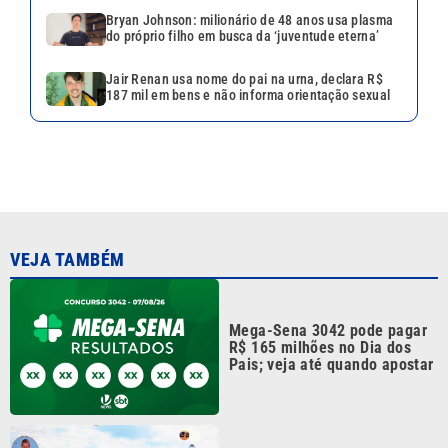
Bryan Johnson: milionário de 48 anos usa plasma
do próprio filho em busca da ‘juventude eterna’
Jair Renan usa nome do pai na urna, declara R$
187 mil em bens e não informa orientação sexual
VEJA TAMBÉM
Mega-Sena 3042 pode pagar
R$ 165 milhões no Dia dos
Pais; veja até quando apostar
Você sabia? Xuxa quase teve
parque aquático em área de
Mata Atlântica no litoral de