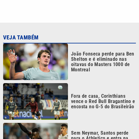
VEJA TAMBÉM
João Fonseca perde para Ben
Shelton e é eliminado nas
oitavas do Masters 1000 de
Montreal
Fora de casa, Corinthians
vence o Red Bull Bragantino e
encosta no G-5 do Brasileirão
Sem Neymar, Santos perde
para o Athletico e entra na
zona de rebaixamento do
Brasileirão