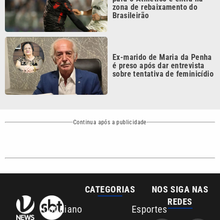
Ex-marido de Maria da Penha
é preso após dar entrevista
sobre tentativa de feminicídio
Continua após a publicidade
CATEGORIAS
NOS SIGA NAS
REDES
Cotidiano
Esportes
Mundo
Polícia
VTV é afiliada do
SBT na Região
Metropolitana de
Política
Variedades
Campinas e