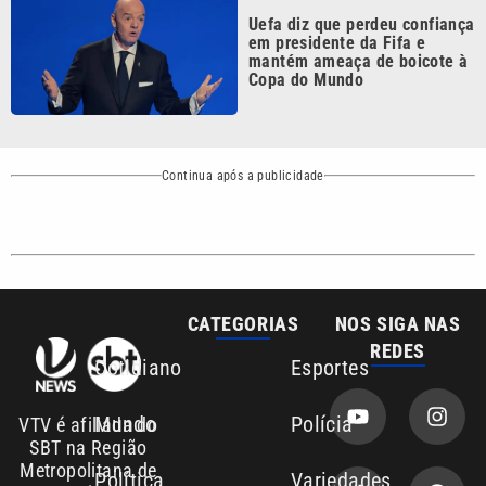
mantém ameaça de boicote à
Copa do Mundo
Continua após a publicidade
CATEGORIAS
NOS SIGA NAS
REDES
Cotidiano
Esportes
Mundo
Polícia
VTV é afiliada do
SBT na Região
Metropolitana de
Política
Variedades
Campinas e
Baixada Santista.