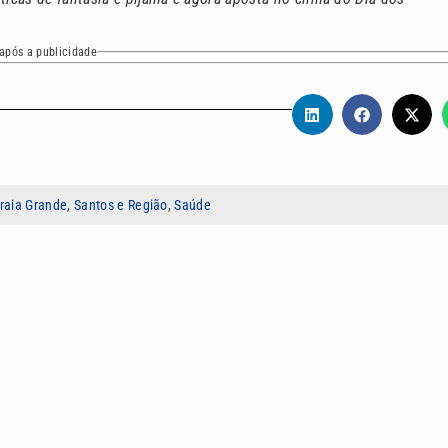
após a publicidade
raia Grande
,
Santos e Região
,
Saúde
 comunicação multiplataforma, com atuação em televisão
o, roteirização e edição), assessoria de imprensa e produção de
 produtor na VTV SBT e repórter web do VTV News.