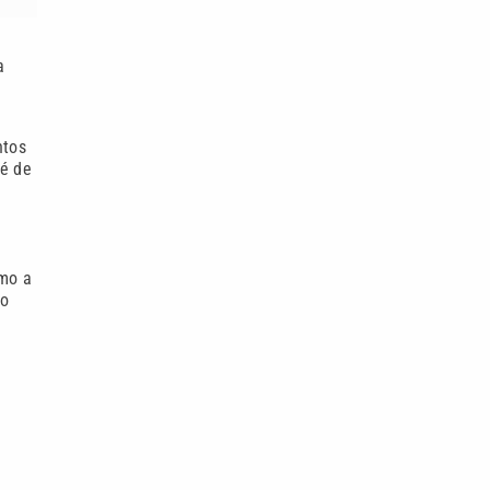
a
s
ntos
té de
omo a
no