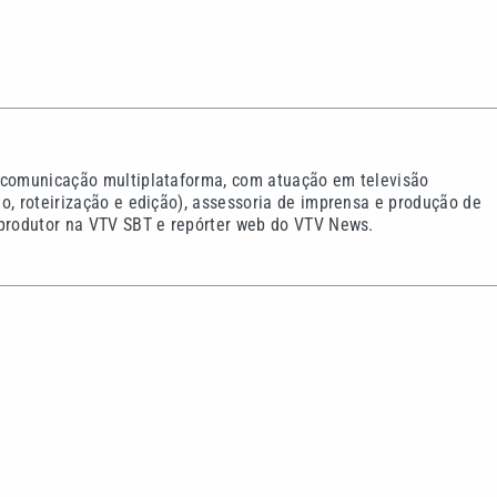
met: entenda o que
Os desafios dos próximos
s cores amarela, laranja e
Lei Maria da Penha come