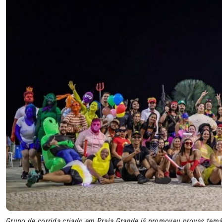
Grupo de corrida criado em Praia Grande já promoveu provas temát