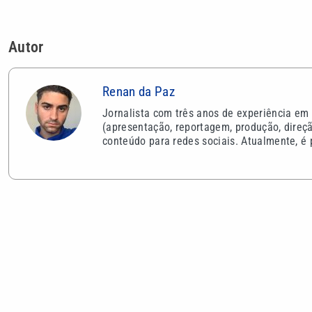
VEJA TAMBÉM
Ceará x Ponte Preta: veja onde
Alerta do In
assistir e as prováveis escalações
significam a