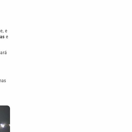
e, e
ras
e
cará
nas