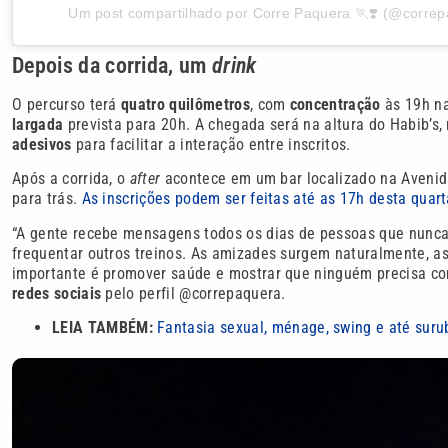
Um post compartilhado por Corre Paquera 🏃❣️ (@correp
Depois da corrida, um
drink
O percurso terá
quatro quilômetros
, com
concentração
às 19h n
largada
prevista para 20h. A chegada será na altura do Habib’s,
adesivos
para facilitar a interação entre inscritos.
Após a corrida, o
after
acontece em um bar localizado na Avenida
para trás.
As inscrições podem ser feitas até as 17h desta quarta
“A gente recebe mensagens todos os dias de pessoas que nunca
frequentar outros treinos. As amizades surgem naturalmente, a
importante é promover saúde e mostrar que ninguém precisa cor
redes sociais
pelo perfil @correpaquera.
LEIA TAMBÉM:
Fantasia sexual, ménage, swing e até sur