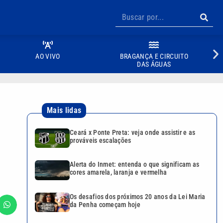
AO VIVO
BRAGANÇA E CIRCUITO
DAS ÁGUAS
Mais lidas
Ceará x Ponte Preta: veja onde assistir e as
prováveis escalações
Alerta do Inmet: entenda o que significam as
cores amarela, laranja e vermelha
Os desafios dos próximos 20 anos da Lei Maria
da Penha começam hoje