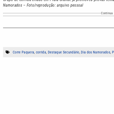
Namorados – Foto/reprodução: arquivo pessoal
Continua 
Corre Paquera
,
corrida
,
Destaque Secundário
,
Dia dos Namorados
,
P
Autor
Renan da Paz
Jornalista com três anos de experiência em
(apresentação, reportagem, produção, direçã
conteúdo para redes sociais. Atualmente, é