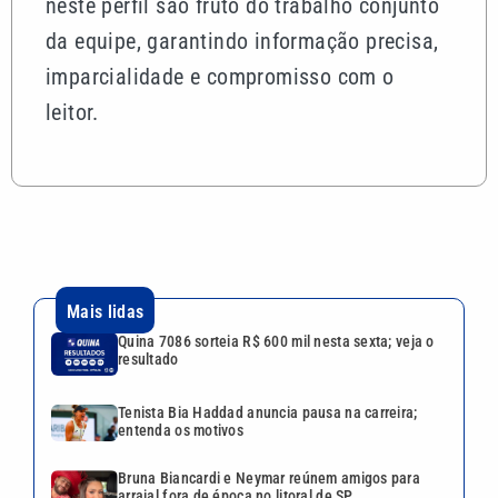
neste perfil são fruto do trabalho conjunto
da equipe, garantindo informação precisa,
imparcialidade e compromisso com o
leitor.
Mais lidas
Quina 7086 sorteia R$ 600 mil nesta sexta; veja o
resultado
Tenista Bia Haddad anuncia pausa na carreira;
entenda os motivos
Bruna Biancardi e Neymar reúnem amigos para
arraial fora de época no litoral de SP