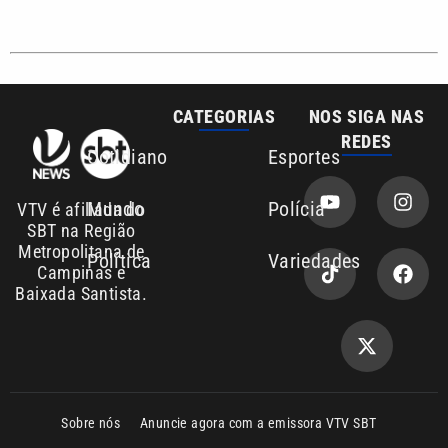
CATEGORIAS
NOS SIGA NAS
REDES
Cotidiano
Esportes
Mundo
Polícia
VTV é afiliada do
SBT na Região
Metropolitana de
Política
Variedades
Campinas e
Baixada Santista.
Sobre nós
Anuncie agora com a emissora VTV SBT
Área de cobertura que a VTV SBT acompanha:
Entre em contato com a VTV News