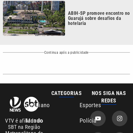
Guarujá sobre desafios da
hotelaria
Continua após a publicidade
CATEGORIAS
NOS SIGA NAS
REDES
Cotidiano
Esportes
Mundo
Polícia
VTV é afiliada do
SBT na Região
Metropolitana de
Política
Variedades
Campinas e
Baixada Santista.