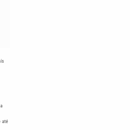
aís
na
.
 até