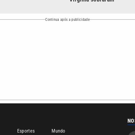
ea de cobertura que a VTV SBT acompanha:
Entre em contat
Comunicação PRM Ltda – CNPJ: 01.773.119.0001-60
Política de priv