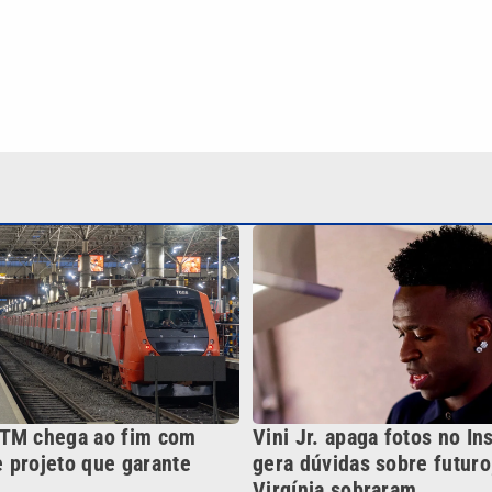
TM chega ao fim com
Vini Jr. apaga fotos no In
 projeto que garante
gera dúvidas sobre futuro
Virgínia sobraram
Continua após a publicidade
NO
o
Esportes
Mundo
Política
Variedades