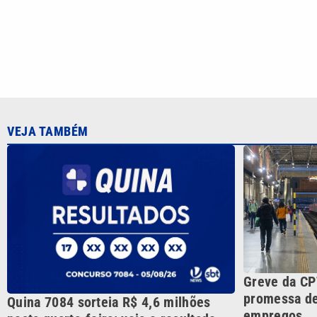
Greve da CP
promessa de
Quina 7084 sorteia R$ 4,6 milhões
empregos
nesta quarta-feira; veja o resultado
CATEGORIAS
Cotidian
VTV é afiliada do SBT na
Polícia
Região Metropolitana de