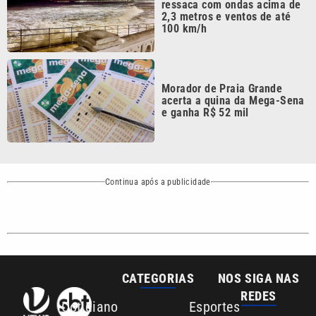
Morador de Praia Grande
acerta a quina da Mega-Sena
e ganha R$ 52 mil
Continua após a publicidade
CATEGORIAS
NOS SIGA NAS
REDES
Cotidiano
Esportes
Mundo
Polícia
VTV é afiliada do
SBT na Região
Metropolitana de
Política
Variedades