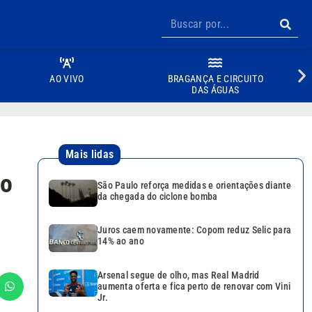
AO VIVO
BRAGANÇA E CIRCUITO
DAS ÁGUAS
Mais lidas
mo
São Paulo reforça medidas e orientações diante
da chegada do ciclone bomba
Juros caem novamente: Copom reduz Selic para
14% ao ano
Arsenal segue de olho, mas Real Madrid
aumenta oferta e fica perto de renovar com Vini
Jr.