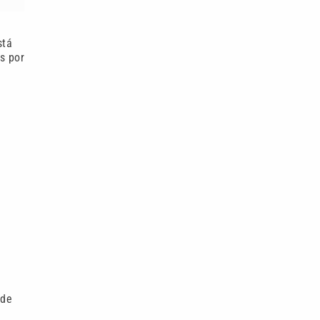
stá
s por
 de