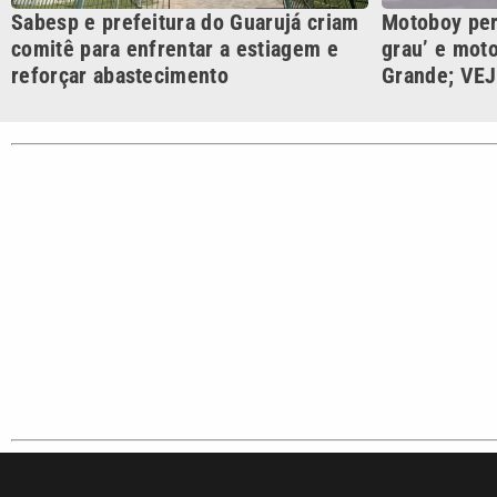
VTV é afiliada do SBT na
Polícia
Região Metropolitana de
Campinas e Baixada
Santista.
Sobre nós
Anuncie agora com a emissora VTV SBT
Ár
Copyright © 2026. Todos os direitos reservados | Empresa de 