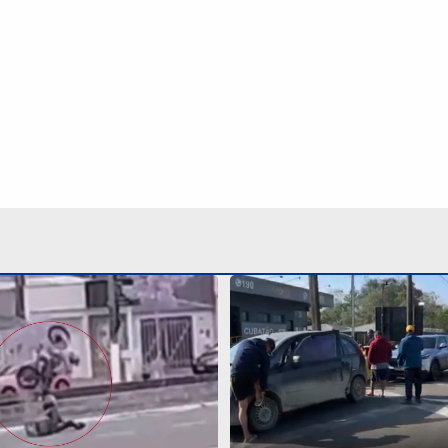
e controle ao tentar ‘dar
Neblina e trânsito intens
 cai em canal de Praia
acidente com cinco carro
JA
Anchieta
Continua após a publicidade
NO
o
Esportes
Mundo