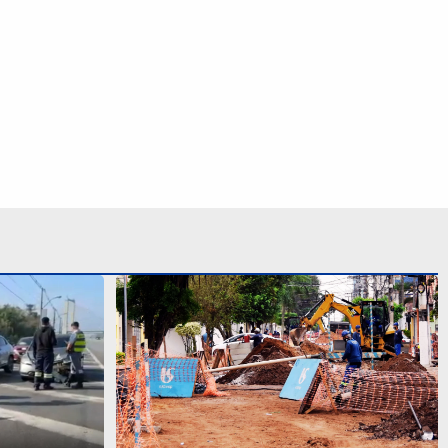
o antecedem
Obras da Sabesp provocam
s na
interdições na Baixada Santista;
confira os locais
S SIGA NAS REDES