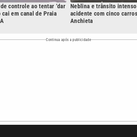
Política
Variedades
ea de cobertura que a VTV SBT acompanha:
Entre em contat
Comunicação PRM Ltda – CNPJ: 01.773.119.0001-60
Política de priv