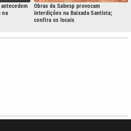
o com a VTV News
acidade