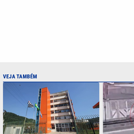
VEJA TAMBÉM
Sabesp e prefeitura do Guarujá criam
Motoboy perd
comitê para enfrentar a estiagem e
grau’ e moto
reforçar abastecimento
Grande; VE
CATEGORIAS
Cotidian