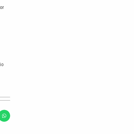
or
e
io