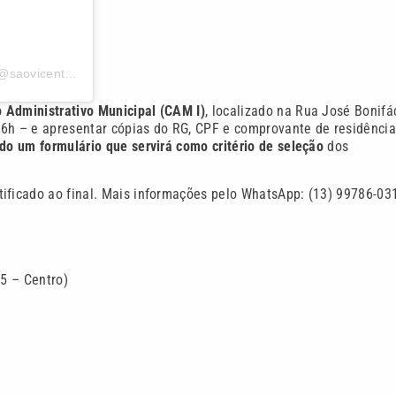
Uma publicação compartilhada por Prefeitura de São Vicente (@saovicenteoficial)
Administrativo Municipal (CAM I)
, localizado na Rua José Bonifá
 16h – e apresentar cópias do RG, CPF e comprovante de residência
do um formulário que servirá como critério de seleção
dos
ificado ao final. Mais informações pelo WhatsApp: (13) 99786-03
05 – Centro)