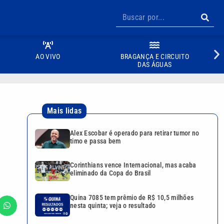
AO VIVO
BRAGANÇA E CIRCUITO
DAS ÁGUAS
Mais lidas
Alex Escobar é operado para retirar tumor no
timo e passa bem
Corinthians vence Internacional, mas acaba
eliminado da Copa do Brasil
Quina 7085 tem prêmio de R$ 10,5 milhões
nesta quinta; veja o resultado