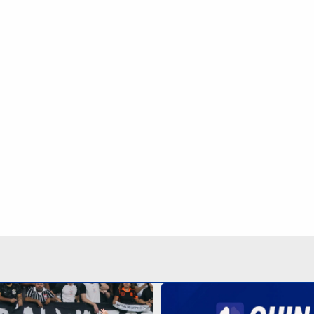
vence Internacional, mas
ado da Copa do Brasil
Quina 7085 tem prêmio de
milhões nesta quinta; vej