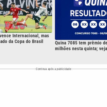
Continua após a publicidade
NO
o
Esportes
Mundo
Política
Variedades
bertura que a VTV SBT acompanha:
Entre em contato com a VTV News
ão PRM Ltda – CNPJ: 01.773.119.0001-60
Política de privacidade