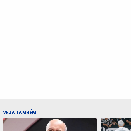
VEJA TAMBÉM
Alex Escobar é operado para retirar
Corinthians 
tumor no timo e passa bem
acaba elimin