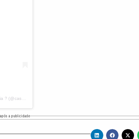
Uma publicação compartilhada por Niege | Casamentos na praia ? (@casamentopenaareia)
após a publicidade