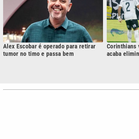
CATEGORIAS
Cotidian
VTV é afiliada do SBT na
Polícia
Região Metropolitana de
Campinas e Baixada
Santista.
Sobre nós
Anuncie agora com a emissora VTV SBT
Área de co
Copyright © 2026. Todos os direitos reservados | Empresa de Comunicaç