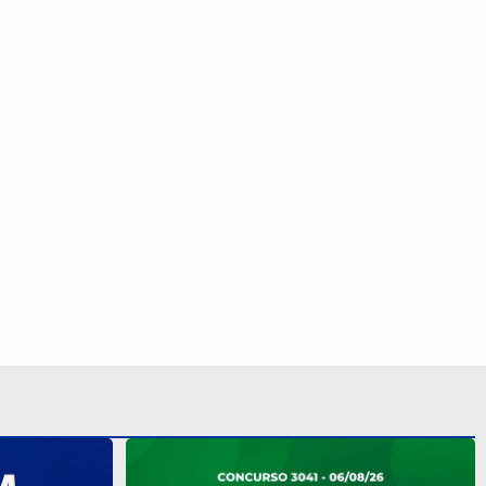
 R$ 10,5
Mega-Sena 3041 sorteia prêmio de R$
a o resultado
150 milhões nesta quinta; veja o
resultado