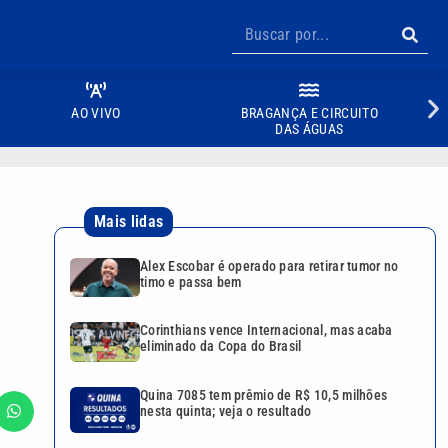
AO VIVO
BRAGANÇA E CIRCUITO
DAS ÁGUAS
Mais lidas
Alex Escobar é operado para retirar tumor no
timo e passa bem
Corinthians vence Internacional, mas acaba
eliminado da Copa do Brasil
Quina 7085 tem prêmio de R$ 10,5 milhões
nesta quinta; veja o resultado