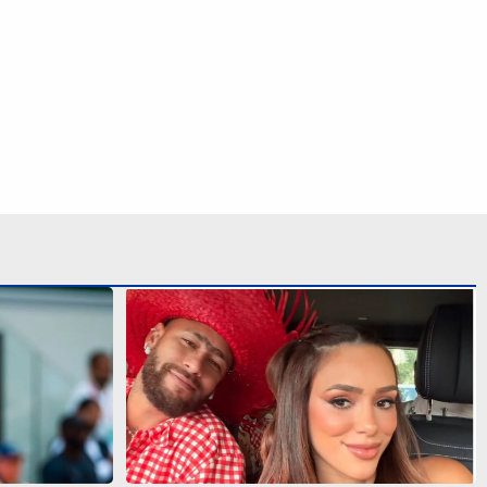
ia pausa na
Bruna Biancardi e Neymar reúnem
vos
amigos para arraial fora de época no
litoral de SP
S SIGA NAS REDES