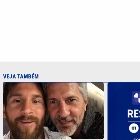
Pai de Messi morre aos 68 anos após
agravamento de doença
Quina 7086 s
sexta; veja 
CATEGORIAS
Cotidian