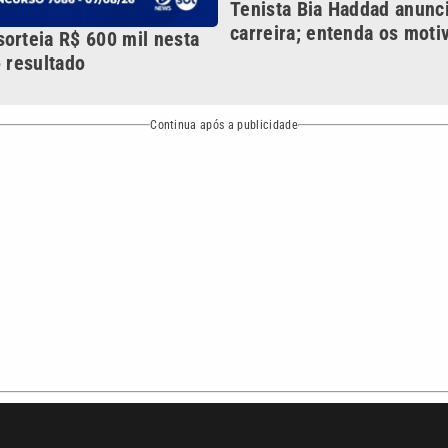
Política
Variedades
bertura que a VTV SBT acompanha:
Entre em contato com a VTV News
ão PRM Ltda – CNPJ: 01.773.119.0001-60
Política de privacidade