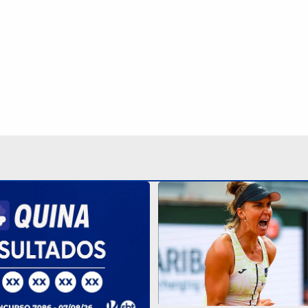
Tenista Bia Haddad anunc
carreira; entenda os moti
orteia R$ 600 mil nesta
o resultado
Continua após a publicidade
NO
o
Esportes
Mundo