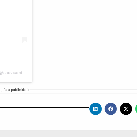
Uma publicação compartilhada por Prefeitura de São Vicente (@saovicenteoficial)
após a publicidade