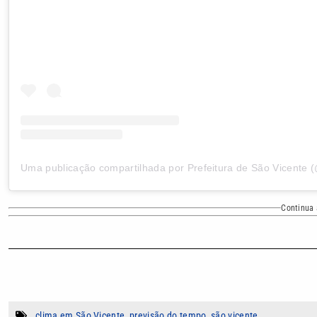
Continua 
clima em São Vicente
,
previsão do tempo
,
são vicente