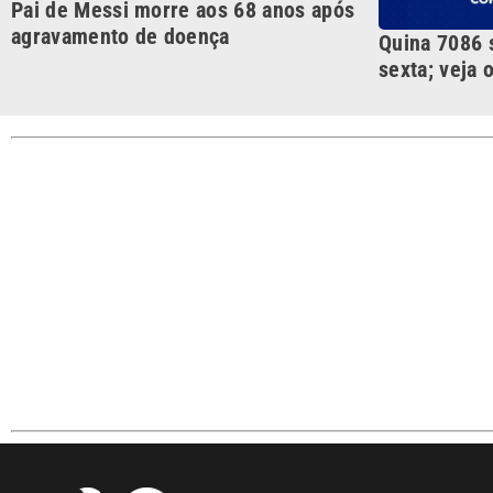
VTV é afiliada do SBT na
Polícia
Região Metropolitana de
Campinas e Baixada
Santista.
Sobre nós
Anuncie agora com a emissora VTV SBT
Área de co
Copyright © 2026. Todos os direitos reservados | Empresa de Comunicaç