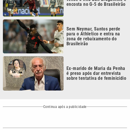
Continua após a publicidade
CATEGORIAS
NOS SIGA NAS
REDES
Cotidiano
Esportes
Mundo
Polícia
VTV é afiliada do
SBT na Região
Metropolitana de
Política
Variedades
Campinas e
Baixada Santista.