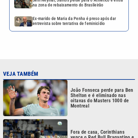
Shelton e é eliminado nas
oitavas do Masters 1000 de
Montreal
Fora de casa, Corinthians
vence o Red Bull Bragantino e
encosta no G-5 do Brasileirão
Sem Neymar, Santos perde
para o Athletico e entra na
zona de rebaixamento do
Brasileirão
Ex-marido de Maria da Penha
é preso após dar entrevista
sobre tentativa de feminicídio