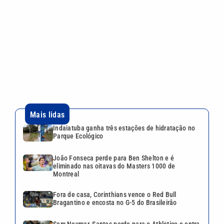
Indaiatuba ganha três estações de hidratação no
Parque Ecológico
João Fonseca perde para Ben Shelton e é
eliminado nas oitavas do Masters 1000 de
Montreal
Fora de casa, Corinthians vence o Red Bull
Bragantino e encosta no G-5 do Brasileirão
Sem Neymar, Santos perde para o Athletico e entra
na zona de rebaixamento do Brasileirão
Ex-marido de Maria da Penha é preso após dar
entrevista sobre tentativa de feminicídio
VEJA TAMBÉM
João Fonseca perde para Ben