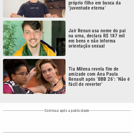
Continua após a publicidade
CATEGORIAS
NOS SIGA NAS
REDES
Cotidiano
Esportes
Mundo
Polícia
VTV é afiliada do
SBT na Região
Metropolitana de
Política
Variedades
Campinas e
Baixada Santista.