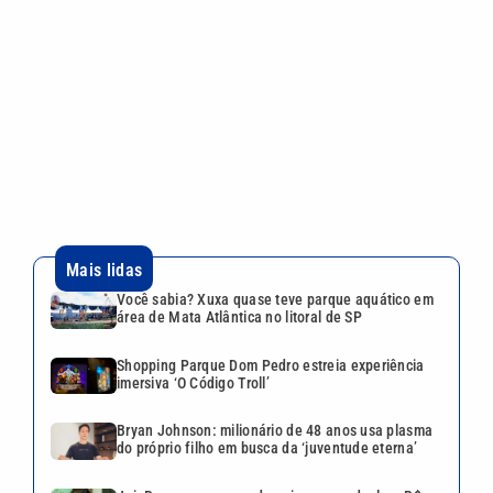
Você sabia? Xuxa quase teve parque aquático em
área de Mata Atlântica no litoral de SP
Shopping Parque Dom Pedro estreia experiência
imersiva ‘O Código Troll’
Bryan Johnson: milionário de 48 anos usa plasma
do próprio filho em busca da ‘juventude eterna’
Jair Renan usa nome do pai na urna, declara R$
187 mil em bens e não informa orientação sexual
Tia Milena revela fim de amizade com Ana Paula
Renault após ‘BBB 26’: ‘Não é fácil de reverter’
VEJA TAMBÉM
Você sabia? Xuxa quase teve