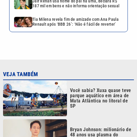
parque aquático em área de
Mata Atlântica no litoral de
SP
Bryan Johnson: milionário de
48 anos usa plasma do
próprio filho em busca da
‘juventude eterna’
Jair Renan usa nome do pai
na urna, declara R$ 187 mil
em bens e não informa
orientação sexual
Tia Milena revela fim de
amizade com Ana Paula
Renault após ‘BBB 26’: ‘Não é
fácil de reverter’