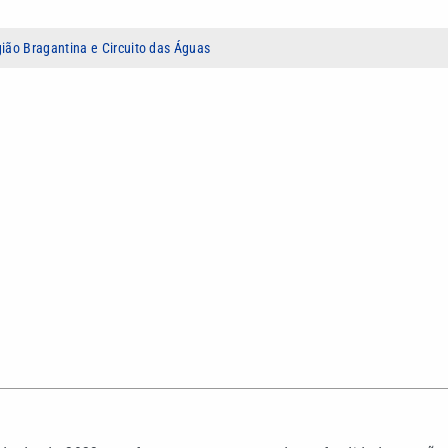
ião Bragantina e Circuito das Águas
ndo desde 2023 com foco em reportagens de profundidade, gestão
obra sobre temas sociais e políticos, com análise crítica da