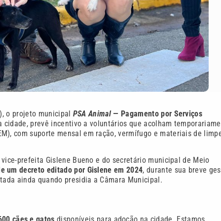
), o projeto municipal
PSA Animal
— Pagamento por Serviços
 na cidade, prevê incentivo a voluntários que acolham temporariam
EM), com suporte mensal em ração, vermífugo e materiais de limp
 vice-prefeita Gislene Bueno e do secretário municipal de Meio
de um decreto editado por Gislene em 2024
, durante sua breve ge
ntada ainda quando presidia a Câmara Municipal.
600 cães e gatos
disponíveis para adoção na cidade. Estamos