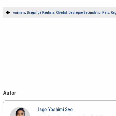
Animais
,
Bragança Paulista
,
Chedid
,
Destaque Secundário
,
Pets
,
Reg
Autor
Iago Yoshimi Seo
Jornalista formado em junho de 2025, atua
de projetos, fotografia e pesquisa. Autor de 
democracia e da sociedade.