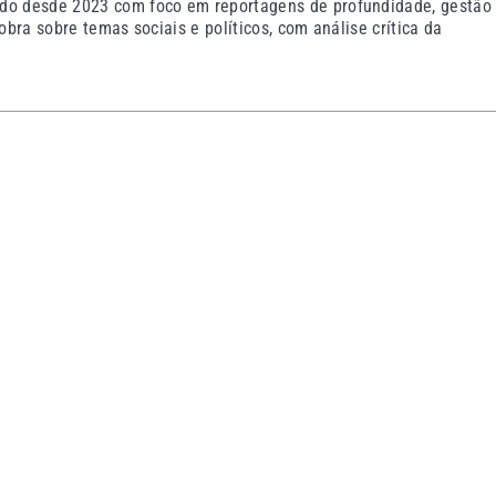
m habilitação e
Dia dos Pais: saiba como 
invade pizzaria e deixa
presente ideal segundo a 
 Mongaguá
Continua após a publicidade