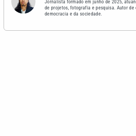
VEJA TAMBÉM
Pai, primeiro treinador e empresário:
Motorista se
saiba quem foi Jorge Messi
embriagado 
feridos em