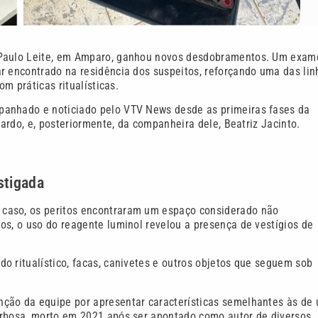
o Paulo Leite, em Amparo, ganhou novos desdobramentos. Um exam
r encontrado na residência dos suspeitos, reforçando uma das lin
om práticas ritualísticas.
panhado e noticiado pelo VTV News desde as primeiras fases da
uardo, e, posteriormente, da companheira dele, Beatriz Jacinto.
stigada
 caso, os peritos encontraram um espaço considerado não
os, o uso do reagente luminol revelou a presença de vestígios de
o ritualístico, facas, canivetes e outros objetos que seguem sob
nção da equipe por apresentar características semelhantes às de
arbosa, morto em 2021 após ser apontado como autor de diversos