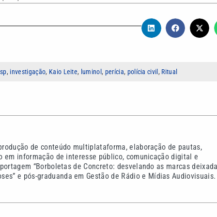
 sp
,
investigação
,
Kaio Leite
,
luminol
,
perícia
,
polícia civil
,
Ritual
 produção de conteúdo multiplataforma, elaboração de pautas,
co em informação de interesse público, comunicação digital e
-reportagem “Borboletas de Concreto: desvelando as marcas deixad
oses” e pós-graduanda em Gestão de Rádio e Mídias Audiovisuais.