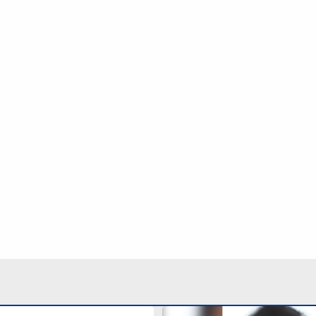
peças para
Suspeito de criar falsas v
doras é fechada pela
médicos é alvo da Polícia 
São Vicente
Santos