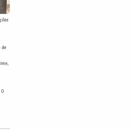
ações
s de
rime,
 O