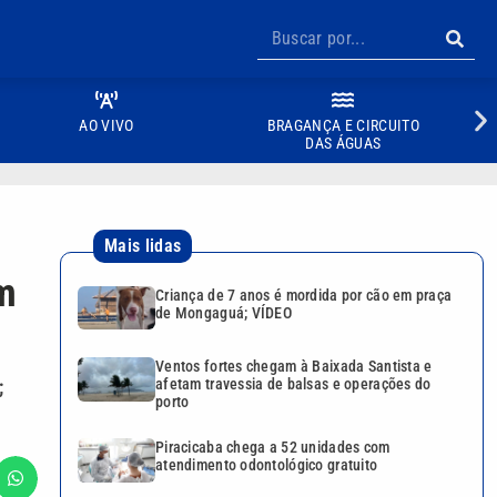
AO VIVO
BRAGANÇA E CIRCUITO
DAS ÁGUAS
Mais lidas
em
Criança de 7 anos é mordida por cão em praça
de Mongaguá; VÍDEO
Ventos fortes chegam à Baixada Santista e
;
afetam travessia de balsas e operações do
porto
Piracicaba chega a 52 unidades com
atendimento odontológico gratuito