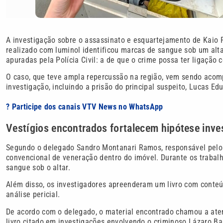
A investigação sobre o assassinato e esquartejamento de Kai
realizado com luminol identificou marcas de sangue sob um alta
apuradas pela Polícia Civil: a de que o crime possa ter ligação c
O caso, que teve ampla repercussão na região, vem sendo acom
investigação, incluindo a prisão do principal suspeito, Lucas Ed
? Participe dos canais VTV News no WhatsApp
Vestígios encontrados fortalecem hipótese inve
Segundo o delegado Sandro Montanari Ramos, responsável pelo
convencional de veneração dentro do imóvel. Durante os trabalh
sangue sob o altar.
Além disso, os investigadores apreenderam um livro com conteúd
análise pericial.
De acordo com o delegado, o material encontrado chamou a ate
livro citado em investigações envolvendo o criminoso Lázaro B