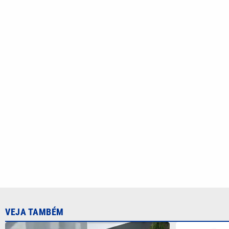
VEJA TAMBÉM
Homem é preso após ameaçar a
Fábrica de 
própria mãe com faca em Praia
submetralha
Grande; VÍDEO
polícia em 