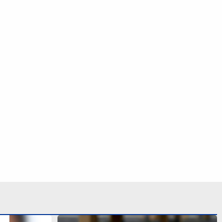
agas para
Inspetor de escola municipal é
Civil de
suspeito de estuprar duas crianças de
5 anos em Itanhaém