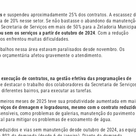
s
e suspendeu aproximadamente 25% dos contratos. A escassez d
rca de 20% nesse setor. Se não bastasse o abandono da manutençã
 Secretaria de Serviços em mais de 50% para a Zeladoria Municipa
cou sem os serviços a partir de outubro de 2024
. Com a redução
ços enfrentou muitas dificuldades.
rabalhos nessa área estavam paralisados desde novembro. Os
o orçamentária afetou gravemente o atendimento.
a execução de contratos, na gestão efetiva das programações de
e destacar o trabalho dos colaboradores da Secretaria de Serviço
diferentes bairros, para executar as tarefas.
 primeiros meses de 2025 teve sua produtividade aumentada em mai
rviços de drenagem e logradouros, mesmo com o contrato reduzi
 sensíveis, como problemas de galerias, manutenção do pavimento
al para mitigar os problemas de escoamento de água.
 reduzidos e vias sem manutenção desde outubro de 2024, as equi
 80% da demanda (desde 6 de janeiro). Diante da demanda