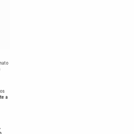
mato
s
ços
te a
,
o