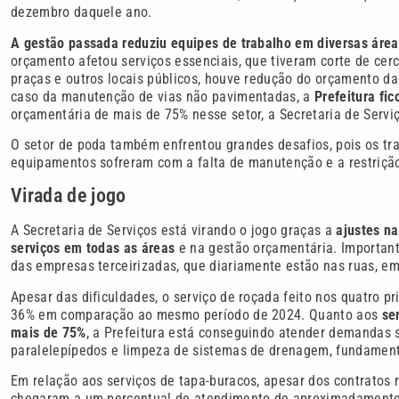
dezembro daquele ano.
A gestão passada reduziu equipes de trabalho em diversas área
orçamento afetou serviços essenciais, que tiveram corte de ce
praças e outros locais públicos, houve redução do orçamento da
caso da manutenção de vias não pavimentadas, a
Prefeitura fi
orçamentária de mais de 75% nesse setor, a Secretaria de Servi
O setor de poda também enfrentou grandes desafios, pois os t
equipamentos sofreram com a falta de manutenção e a restriçã
Virada de jogo
A Secretaria de Serviços está virando o jogo graças a
ajustes n
serviços em todas as áreas
e na gestão orçamentária. Important
das empresas terceirizadas, que diariamente estão nas ruas, em 
Apesar das dificuldades, o serviço de roçada feito nos quatro
36% em comparação ao mesmo período de 2024. Quanto aos
se
mais de 75%
, a Prefeitura está conseguindo atender demandas
paralelepípedos e limpeza de sistemas de drenagem, fundament
Em relação aos serviços de tapa-buracos, apesar dos contratos
chegaram a um percentual de atendimento de aproximadamente