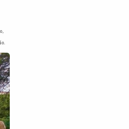
o,
ão.