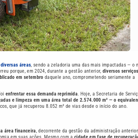
 diversas áreas
, sendo a zeladoria uma das mais impactadas — o 
orreu porque, em 2024, durante a gestão anterior,
diversos serviço
ublicado em setembro
daquele ano, comprometendo seriamente a
foi
enfrentar essa demanda reprimida
. Hoje, a Secretaria de Servi
adas e limpeza em uma área total de 2.574.000 m² — o equivalen
cos, que já recuperou 8.052 m² de vias desde o início do ano.
a área financeira
, decorrente da gestão da administração anterior
conomia em suas ações. Mesmo com a
cidade em fase de recuperaçã