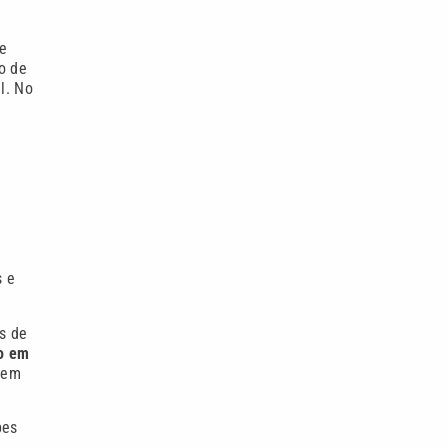
e
o de
l. No
s e
s de
do em
 em
pes