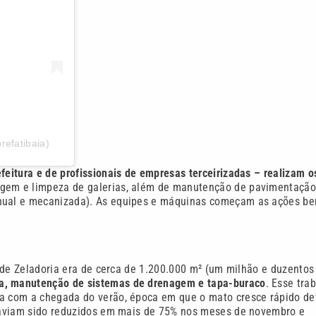
refatibaia)
feitura e de profissionais de empresas terceirizadas – realizam o
agem e limpeza de galerias, além de manutenção de pavimentaçã
manual e mecanizada). As equipes e máquinas começam as ações b
or de Zeladoria era de cerca de 1.200.000 m² (um milhão e duzentos
a, manutenção de sistemas de drenagem e tapa-buraco
. Esse tra
da com a chegada do verão, época em que o mato cresce rápido de
o haviam sido reduzidos em mais de 75% nos meses de novembro e