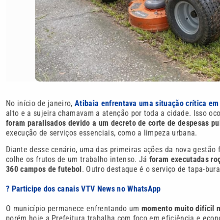
No início de janeiro,
Atibaia enfrentava uma situação crítica em
alto e a sujeira chamavam a atenção por toda a cidade. Isso oc
foram paralisados devido a um decreto de corte de despesas p
execução de serviços essenciais, como a limpeza urbana.
Diante desse cenário, uma das primeiras ações da nova gestão 
colhe os frutos de um trabalho intenso. Já
foram executadas roç
360 campos de futebol
. Outro destaque é o serviço de tapa-bura
? Participe dos canais VTV News no WhatsApp
O município permanece enfrentando um
momento muito difícil n
porém hoje a Prefeitura trabalha com foco em eficiência e e