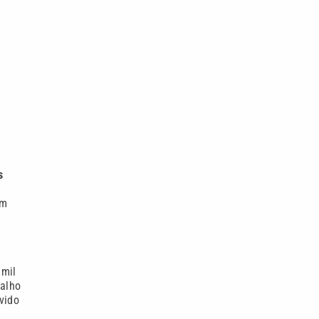
s
o
em
 mil
balho
vido