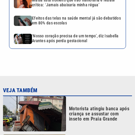
crítica: ‘Jamais abaixaria minha régua’
Efeitos das telas na saúde mental já são debatidos
em 80% das escolas
‘Nosso coração precisa de um tempo’, diz Isabella
Arantes após perda gestacional
VEJA TAMBÉM
Motorista atingiu banca após
criança se assustar com
inseto em Praia Grande
O que se sabe sobre a prisão
do ator Marco Furlan,