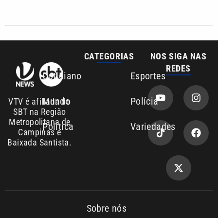
CATEGORIAS
NOS SIGA NAS
REDES
Cotidiano
Esportes
Mundo
Polícia
VTV é afiliada do
SBT na Região
Metropolitana de
Política
Variedades
Campinas e
Baixada Santista.
Sobre nós
Anuncie agora com a emissora VTV SBT
Área de cobertura que a VTV SBT acompanha: