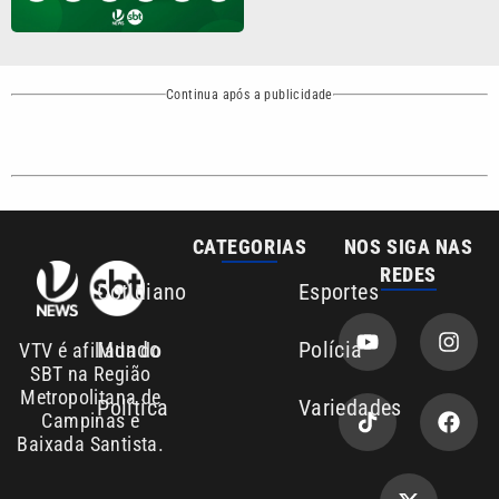
Continua após a publicidade
CATEGORIAS
NOS SIGA NAS
REDES
Cotidiano
Esportes
Mundo
Polícia
VTV é afiliada do
SBT na Região
Metropolitana de
Política
Variedades
Campinas e
Baixada Santista.
Sobre nós
Anuncie agora com a emissora VTV SBT